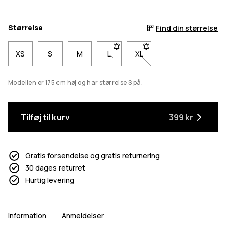
Størrelse
Find din størrelse
XS
S
M
L
- Størrelse L er ikke tilgængelig. Kl
XL
- Størrelse XL er ikke tilgæ
Modellen er 175 cm høj og har størrelse S på.
Tilføj til kurv
399 kr
Gratis forsendelse og gratis returnering
30 dages returret
Hurtig levering
Information
Anmeldelser