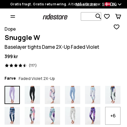
DK
Gratis fragt. Gratis returnering.
Altid på alle ordrer.
Mine Ordrer
Shop nu
Søg i 1 000+
Dope
Snuggle W
Baselayer tights Dame 2X-Up Faded Violet
399 kr
117 anmeldelser, 4.5/5
(117)
Farve
Faded Violet 2X-Up
+6