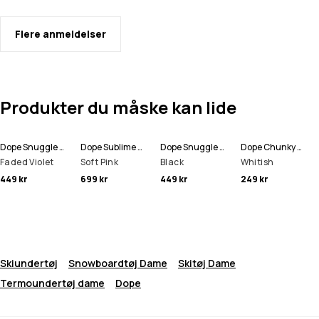
Flere anmeldelser
Produkter du måske kan lide
Dope Snuggle W Baselayer top Dame
Dope Sublime W Fleece-hoodie Dame
Dope Snuggle W Baselayer top Dame
Dope Chunky Hue
Faded Violet
Soft Pink
Black
Whitish
449 kr
699 kr
449 kr
249 kr
Skiundertøj
Snowboardtøj Dame
Skitøj Dame
Termoundertøj dame
Dope