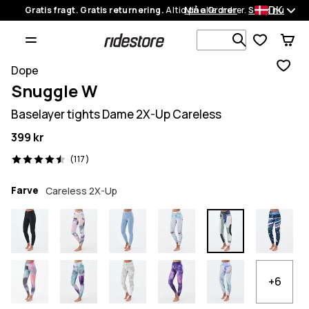
DK
Gratis fragt. Gratis returnering.
Altid på alle ordrer.
Mine Ordrer
Shop nu
Søg i 1 000+
Dope
Snuggle W
Baselayer tights Dame 2X-Up Careless
399 kr
117 anmeldelser, 4.5/5
(117)
Farve
Careless 2X-Up
+6