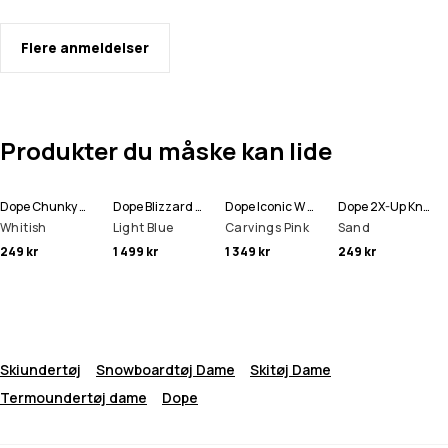
Flere anmeldelser
Produkter du måske kan lide
Dope Chunky Hue
Dope Blizzard W Full Zip Snowboardjakke Dame
Dope Iconic W Snowboard Bukser Dame
Dope 2X-Up Knitted Halsedisse
Whitish
Light Blue
Carvings Pink
Sand
249 kr
1 499 kr
1 349 kr
249 kr
Skiundertøj
Snowboardtøj Dame
Skitøj Dame
Termoundertøj dame
Dope