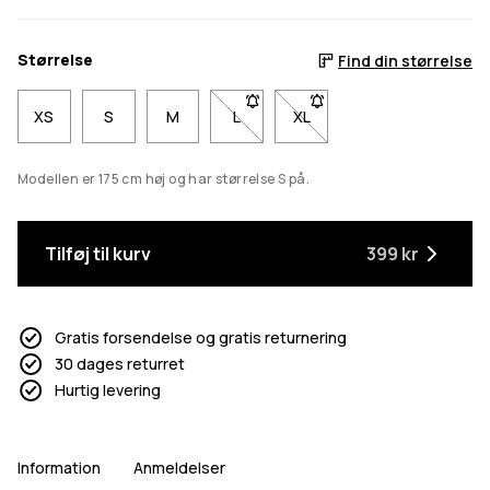
Størrelse
Find din størrelse
XS
S
M
L
- Størrelse L er ikke tilgængelig. Kl
XL
- Størrelse XL er ikke tilgæ
Modellen er 175 cm høj og har størrelse S på.
Tilføj til kurv
399 kr
Gratis forsendelse og gratis returnering
30 dages returret
Hurtig levering
Information
Anmeldelser