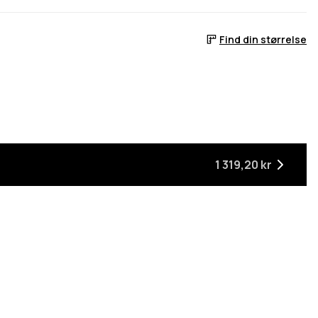
Find din størrelse
år den er tilbage på lager
1 319,20 kr