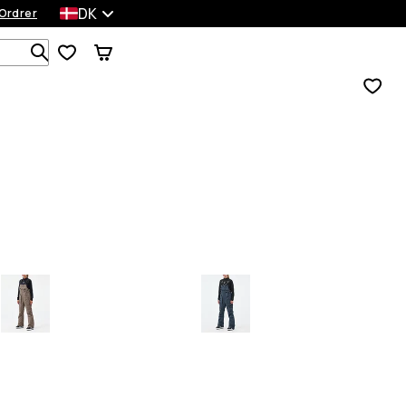
DK
Ordrer
Søg i 1 000+ produkter