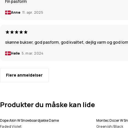
Fin pasform
Anne
11. apr. 2025
skønne bukser, god pasform, god kvalitet, dejlig varm og god lo
Helle
5. mar. 2024
Flere anmeldelser
Produkter du måske kan lide
Dope Akin W Snowboardjakke Dame
Montec Dozer W S
Faded Violet
Greenish/Black