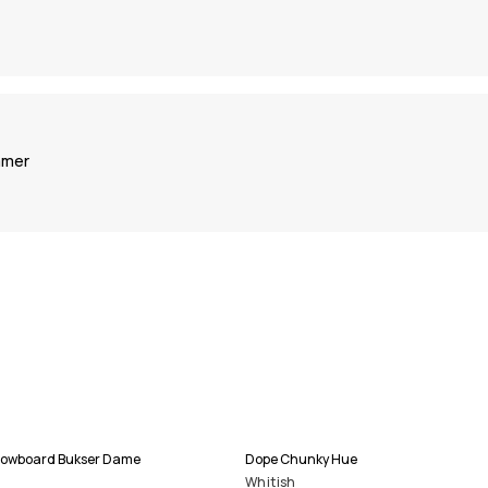
mmer
nowboard Bukser Dame
Dope Chunky Hue
Whitish