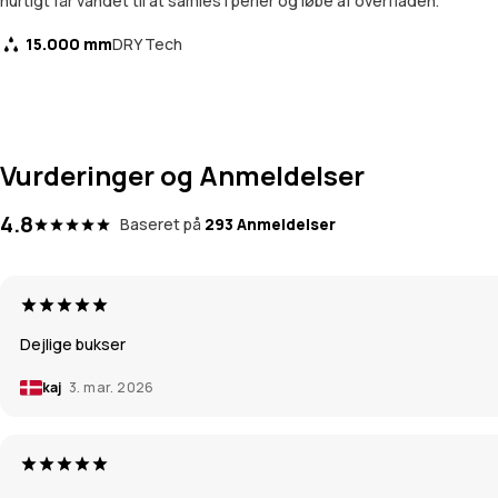
hurtigt får vandet til at samles i perler og løbe af overfladen.
15.000 mm
DRY Tech
Vurderinger og Anmeldelser
4.8
Baseret på
293 Anmeldelser
Dejlige bukser
kaj
3. mar. 2026