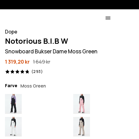
Dope
Notorious B.I.B W
Snowboard Bukser Dame Moss Green
1 319,20 kr
1 649 kr
293 anmeldelser, 4.8/5
(293)
Farve
Moss Green