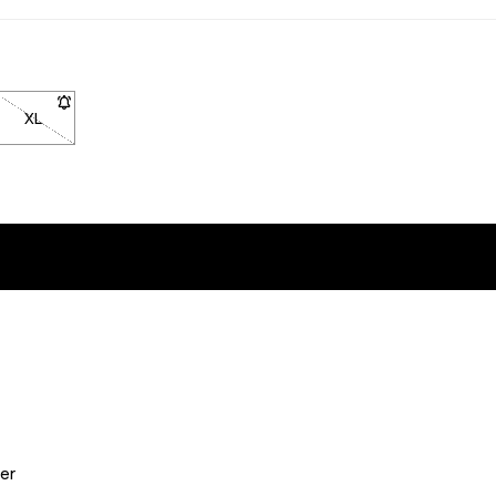
XL
- Størrelse XL er ikke tilgængelig. Klik for at blive underrettet, n
er