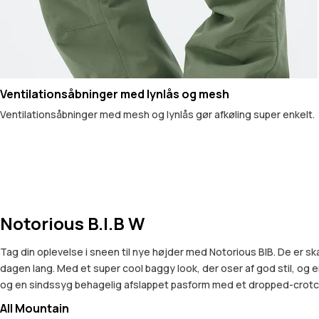
Ventilationsåbninger med lynlås og mesh
Ventilationsåbninger med mesh og lynlås gør afkøling super enkelt.
Notorious B.I.B W
Tag din oplevelse i sneen til nye højder med Notorious BIB. De er s
dagen lang. Med et super cool baggy look, der oser af god stil, og en
og en sindssyg behagelig afslappet pasform med et dropped-crotch des
All Mountain