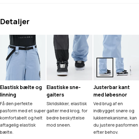
Detaljer
Elastisk bælte og
Elastiske sne-
Justerbar kant
linning
gaiters
med løbesnor
Få den perfekte
Skridsikker, elastisk
Ved brug af en
pasform med et super
gaiter med krog, for
indbygget snøre og
komfortabelt og helt
bedre beskyttelse
lukkemekanisme, kan
aftagelig elastisk
mod sneen.
du justere pasformen
bælte.
efter behov.