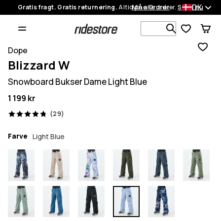
DK
Gratis fragt. Gratis returnering.
Altid på alle ordrer.
Mine Ordrer
Shop nu
Søg i 1 000+
Dope
Blizzard W
Snowboard Bukser Dame Light Blue
1 199 kr
29 anmeldelser, 4.8/5
(29)
Farve
Light Blue