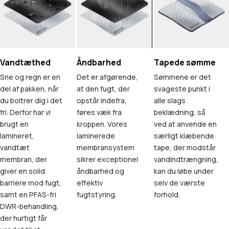
Vandtæthed
Åndbarhed
Tapede sømme
Sne og regn er en
Det er afgørende,
Sømmene er det
del af pakken, når
at den fugt, der
svageste punkt i
du boltrer dig i det
opstår indefra,
alle slags
fri. Derfor har vi
føres væk fra
beklædning, så
brugt en
kroppen. Vores
ved at anvende en
lamineret,
laminerede
særligt klæbende
vandtæt
membransystem
tape, der modstår
membran, der
sikrer exceptionel
vandindtrængning,
giver en solid
åndbarhed og
kan du løbe under
barriere mod fugt,
effektiv
selv de værste
samt en PFAS-fri
fugtstyring.
forhold.
DWR-behandling,
der hurtigt får