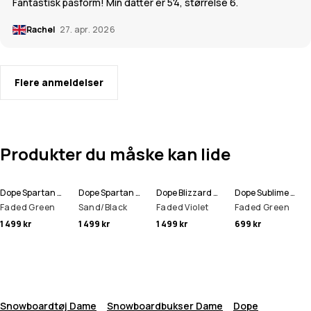
Fantastisk pasform! Min datter er 5'4, størrelse 6.
Rachel
27. apr. 2026
Flere anmeldelser
Produkter du måske kan lide
Dope Spartan W Snowboardjakke Dame
Dope Spartan W Snowboardjakke Dame
Dope Blizzard W Full Zip Snowboardjakke Dame
Dope Sublime W Fleece-hoodie Dame
Faded Green
Sand/Black
Faded Violet
Faded Green
1 499 kr
1 499 kr
1 499 kr
699 kr
Snowboardtøj Dame
Snowboardbukser Dame
Dope