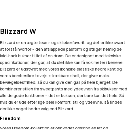
Blizzard W
Blizzard er en ægte team- og skiløberfavorit, og det er ikke svært
at forstå hvorfor – den afslappede pasform og stil gør nemlig de
laid-back bukser til lidt af en drøm. De er designet med tekniske
specifikationer, der gør, at du slet ikke kan få nok meter i benene.
Blizzard er udstyret med vores ikoniske elastiske nedre kant og
vores bombesikre tovejs-strækbare shell, der giver maks.
bevægelsesfrihed, så du kan give den gas på hele bjerget. De
kombinerer stilen fra sweatpants med ydeevnen fra skibukser med
alle de gode funktioner – det er buksen, der bare kan det hele. Så
hvis du er ude efter lige dele komfort, stil og ydeevne, så findes
der ikke noget bedre valg end Blizzard.
Freedom
Vores Freedom-kollektion er opbygget omkring en let og