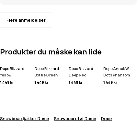
Flere anmeldelser
Produkter du måske kan lide
Dope Blizzard W Snowboardjakke Dame
Dope Blizzard W Snowboardjakke Dame
Dope Blizzard W Snowboardjakke Dame
Dope Annok W Snowboardjakke Dame
Yellow
Bottle Green
Deep Red
Dots Phantom
1 449 kr
1 449 kr
1 449 kr
1 449 kr
Snowboardjakker Dame
Snowboardtøj Dame
Dope