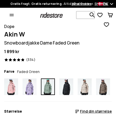
DK
Gratis fragt. Gratis returnering.
Altid på alle ordrer.
Mine Ordrer
Shop nu
Søg i 1 00
Dope
Akin W
Snowboardjakke Dame Faded Green
1 899 kr
334 anmeldelser, 4.9/5
(334)
Farve
Faded Green
Størrelse
Find din størrelse