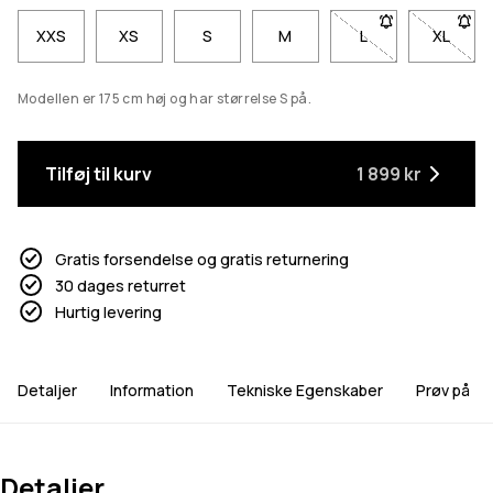
XXS
XS
S
M
L
- Størrelse L er ik
XL
- Størr
Modellen er 175 cm høj og har størrelse S på.
Tilføj til kurv
1 899 kr
Gratis forsendelse og gratis returnering
30 dages returret
Hurtig levering
Detaljer
Information
Tekniske Egenskaber
Prøv på
Detaljer