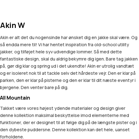
Akin W
Akin er alt det du nogensinde har ønsket dig en jakke skal være. Og
så endda mere til! Vi har hentet inspiration fra old-school utility
jakker, og tilføjet hele syv udvendige lommer. Så med dette
fantastiske design, skal du aldrig bekymre dig igen. Bare tag jakken
på, gør dig klar og spring ud i det ukendte! Akin er utrolig vandtæt
og er isoleret nok til at tackle selv det hårdeste vejr. Den er klar på
parken, den er klar på pisterne og den er klar til dit næste eventyr i
bjergene. Den venter bare på dig.
All Mountain
Takket være vores højest ydende materialer og design giver
denne kollektion maksimal beskyttelse imod elementerne med
funktioner, der er designet til at følge dig på de længste pister og i
den dybeste puddersne. Denne kollektion kan det hele, uanset
forholdene.