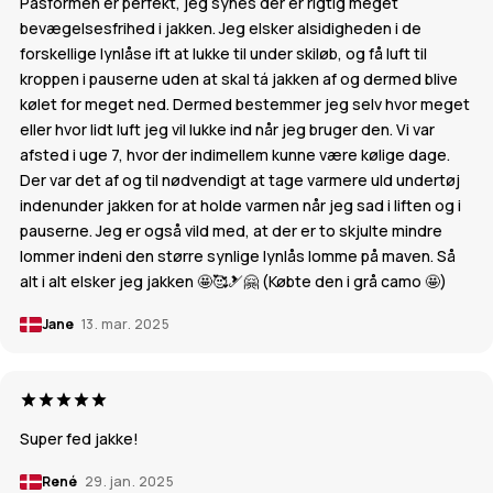
Pasformen er perfekt, jeg synes der er rigtig meget
bevægelsesfrihed i jakken. Jeg elsker alsidigheden i de
forskellige lynlåse ift at lukke til under skiløb, og få luft til
kroppen i pauserne uden at skal tá jakken af og dermed blive
kølet for meget ned. Dermed bestemmer jeg selv hvor meget
eller hvor lidt luft jeg vil lukke ind når jeg bruger den. Vi var
afsted i uge 7, hvor der indimellem kunne være kølige dage.
Der var det af og til nødvendigt at tage varmere uld undertøj
indenunder jakken for at holde varmen når jeg sad i liften og i
pauserne. Jeg er også vild med, at der er to skjulte mindre
lommer indeni den større synlige lynlås lomme på maven. Så
alt i alt elsker jeg jakken 🤩🥰🎿🤗 (Købte den i grå camo 🤩)
Jane
13. mar. 2025
Super fed jakke!
René
29. jan. 2025