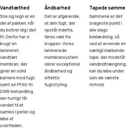
Vandtæthed
Åndbarhed
Tapede sømme
Sne og regn er en
Det er afgørende,
Sømmene er det
del af pakken, når
at den fugt, der
svageste punkt i
du boltrer dig i det
opstår indefra,
alle slags
fri. Derfor har vi
føres væk fra
beklædning, så
brugt en
kroppen. Vores
ved at anvende en
lamineret,
laminerede
særligt klæbende
vandtæt
membransystem
tape, der modstår
membran, der
sikrer exceptionel
vandindtrængning,
giver en solid
åndbarhed og
kan du løbe under
barriere mod fugt,
effektiv
selv de værste
samt en PFAS-fri
fugtstyring.
forhold.
DWR-behandling,
der hurtigt får
vandet til at
samles i perler og
løbe af
overfladen.