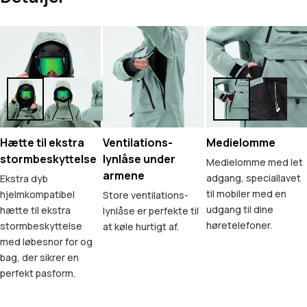
Hætte til ekstra
Ventilations-
Medielomme
stormbeskyttelse
lynlåse under
Medielomme med let
armene
adgang, speciallavet
Ekstra dyb
til mobiler med en
hjelmkompatibel
Store ventilations-
udgang til dine
hætte til ekstra
lynlåse er perfekte til
høretelefoner.
stormbeskyttelse
at køle hurtigt af.
med løbesnor for og
bag, der sikrer en
perfekt pasform.