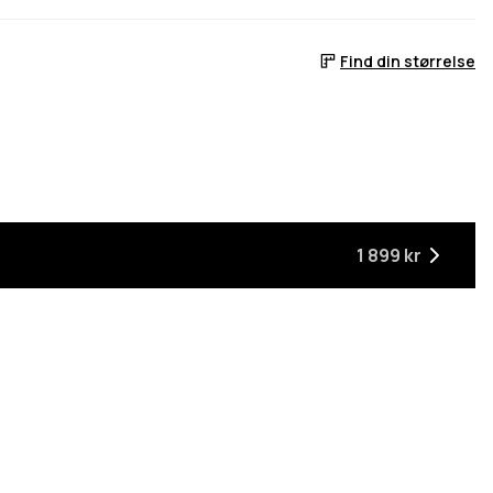
Find din størrelse
 når den er tilbage på lager
1 899 kr