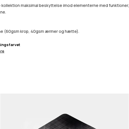
ollektion maksimal beskyttelse imod elementerne med funktioner, de
ene.
vne (60gsm krop, 40gsm ærmer og hætte).
ingsfarvet
re