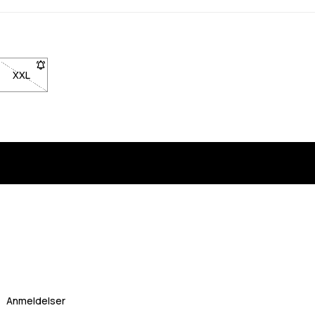
tilgængelig. Klik for at blive underrettet, når den er tilbage på lager
XXL
- Størrelse XXL er ikke tilgængelig. Klik for at blive underrettet,
Anmeldelser