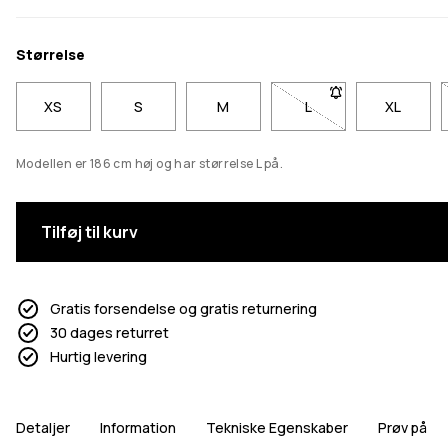
Størrelse
XS
S
M
L
- Størrelse L er ikke 
XL
Modellen er 186 cm høj og har størrelse L på.
Tilføj til kurv
Gratis forsendelse og gratis returnering
30 dages returret
Hurtig levering
Detaljer
Information
Tekniske Egenskaber
Prøv på