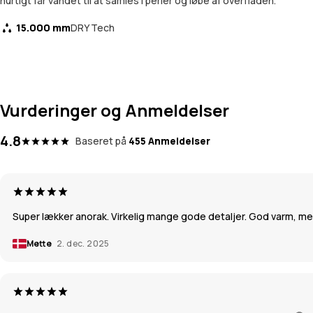
hurtigt får vandet til at samles i perler og løbe af overfladen.
15.000 mm
DRY Tech
Vurderinger og Anmeldelser
4.8
Baseret på
455 Anmeldelser
Super lækker anorak. Virkelig mange gode detaljer. God varm, men 
Mette
2. dec. 2025