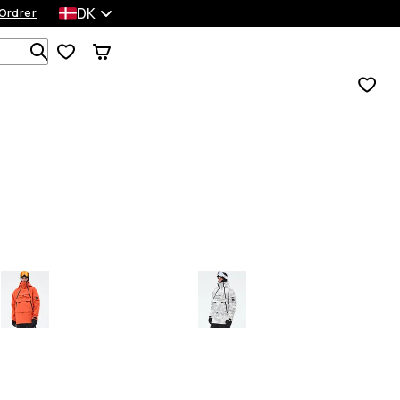
DK
Ordrer
Søg i 1 000+ produkter