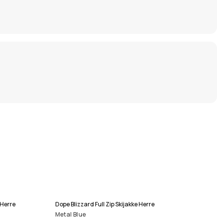
 Herre
Dope Blizzard Full Zip Skijakke Herre
Metal Blue