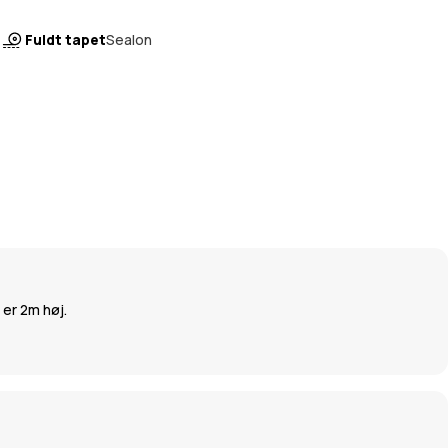
Fuldt tapet
Sealon
 er 2m høj.