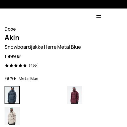
Dope
Akin
Snowboardjakke Herre Metal Blue
1 899 kr
455 anmeldelser, 4.8/5
(455)
Farve
Metal Blue