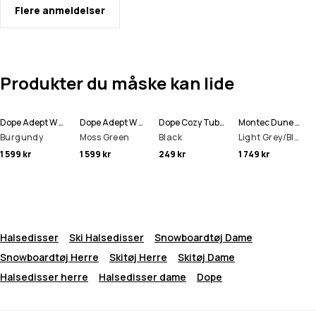
Flere anmeldelser
Produkter du måske kan lide
Dope Adept W Snowboardjakke Dame
Dope Adept W Snowboardjakke Dame
Dope Cozy Tube Halsedisse
Montec Dune W Snowboardjakke Dame
Burgundy
Moss Green
Black
Light Grey/Black/Metal Blue
1 599 kr
1 599 kr
249 kr
1 749 kr
Halsedisser
Ski Halsedisser
Snowboardtøj Dame
Snowboardtøj Herre
Skitøj Herre
Skitøj Dame
Halsedisser herre
Halsedisser dame
Dope