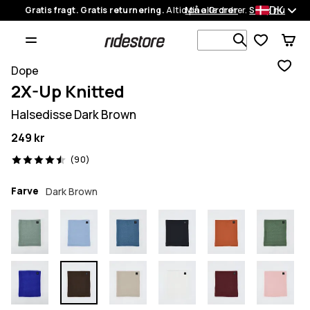
DK
Gratis fragt. Gratis returnering.
Altid på alle ordrer.
Mine Ordrer
Shop nu
Søg i 1 000+
Dope
2X-Up Knitted
Halsedisse Dark Brown
249 kr
90 anmeldelser, 4.5/5
(90)
Farve
Dark Brown