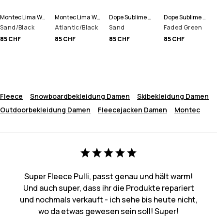
Montec Lima W Fleece Hoodie Damen
Montec Lima W Fleece Hoodie Damen
Dope Sublime W Fleece Hoodie Damen
Dope Sublime W Fleece Hoodie Damen
Sand/Black
Atlantic/Black
Sand
Faded Green
85 CHF
85 CHF
85 CHF
85 CHF
Fleece
Snowboardbekleidung Damen
Skibekleidung Damen
Outdoorbekleidung Damen
Fleecejacken Damen
Montec
Super Fleece Pulli, passt genau und hält warm!
Und auch super, dass ihr die Produkte repariert
und nochmals verkauft - ich sehe bis heute nicht,
wo da etwas gewesen sein soll! Super!