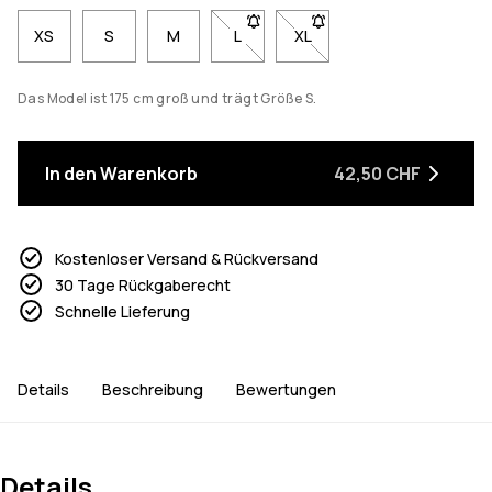
XS
S
M
L
- Größe L nicht verfügbar. Klicke, 
XL
- Größe XL nicht verfügbar
Das Model ist 175 cm groß und trägt Größe S.
In den Warenkorb
42,50 CHF
Kostenloser Versand & Rückversand
30 Tage Rückgaberecht
Schnelle Lieferung
Details
Beschreibung
Bewertungen
Details