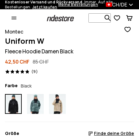
Kostenloser Versand und Rückversand.
Immer. Auf alle
CH/DE
Meine Bestellungen
Bestellungen.
Jetzt kaufen
Durchsuche
Montec
Uniform W
Fleece Hoodie Damen Black
42,50 CHF
85 CHF
9 Reviews, 4.9/5
(9)
Farbe
Black
Größe
Finde deine Größe