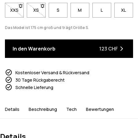
XXS
- Größe XXS nicht verfügbar. Klicke, um benachrichtigt zu we
XS
- Größe XS nicht verfügbar. Klicke, um benachricht
S
M
L
XL
Das Model ist 175 cm groß und trägt Größe S.
In den Warenkorb
123 CHF
Kostenloser Versand & Rückversand
30 Tage Rückgaberecht
Schnelle Lieferung
Details
Beschreibung
Tech
Bewertungen
Details