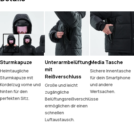
Sturmkapuze
Unterarmbelüftung
Media Tasche
mit
Helmtaugliche
Sichere Innentasche
Reißverschluss
Sturmkapuze mit
für dein Smartphone
Kordelzug vorne und
und andere
Große und leicht
hinten für den
Wertsachen.
zugängliche
perfekten Sitz.
Belüftungsreißverschlüsse
ermöglichen dir einen
schnellen
Luftaustausch.