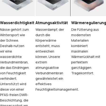
Wasserdichtigkeit
Atmungsaktivität
Wärmeregulierun
Nässe gehört zum
Wasserdampf, der
Die Fütterung aus
Wintersport wie
durch die
modernsten
der Schnee.
Körperwärme
Materialien
Deshalb nutzen
entsteht, muss
kombiniert
wir eine
entweichen
maximalen
wasserdichte
können. Unsere
Wärmerückhalt mit
Verbundmembran,
extrem
perfektem
die das Eindringen
atmungsaktive
ganztägigen
von Feuchtigkeit
Verbundmembran
Tragekomfort.
verhindert.
gewährleistet ein
Unterstützt wird
effektives
diese von einer
Feuchtigkeitsmanagement.
PFAS-freien DWR-
Beschichtung, die
Wasser sofort am