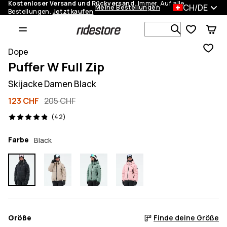
Kostenloser Versand und Rückversand.
Immer. Auf alle
CH/DE
Meine Bestellungen
Bestellungen.
Jetzt kaufen
Durchsuche
Dope
Puffer W Full Zip
Skijacke Damen Black
123 CHF
205 CHF
42 Reviews, 4.9/5
(42)
Farbe
Black
Größe
Finde deine Größe