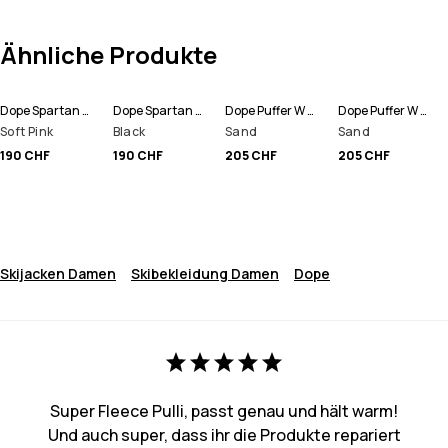
Ähnliche Produkte
Dope Spartan W Snowboardjacke Damen
Dope Spartan W Skijacke Damen
Dope Puffer W Full Zip Snowboardjacke Damen
Dope Puffer W Snowboardjacke Damen
Soft Pink
Black
Sand
Sand
190 CHF
190 CHF
205 CHF
205 CHF
Skijacken Damen
Skibekleidung Damen
Dope
Super Fleece Pulli, passt genau und hält warm!
Und auch super, dass ihr die Produkte repariert