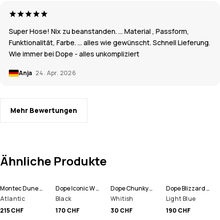
Super Hose! Nix zu beanstanden. … Material , Passform,
Funktionalität, Farbe. … alles wie gewünscht. Schnell Lieferung.
Wie immer bei Dope - alles unkompliziert
Anja
24. Apr. 2026
Mehr Bewertungen
Ähnliche Produkte
Montec Dune W Snowboardjacke Damen
Dope Iconic W Snowboardhose Damen
Dope Chunky Mütze
Dope Blizzard W Full Zip Snowboardjacke Damen
Atlantic
Black
Whitish
Light Blue
215 CHF
170 CHF
30 CHF
190 CHF