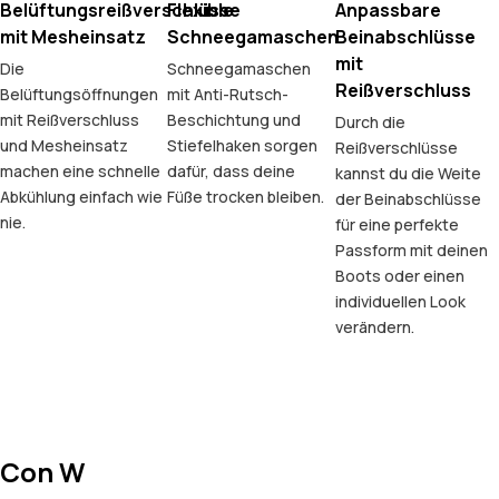
Belüftungsreißverschlüsse
Flexible
Anpassbare
mit Mesheinsatz
Schneegamaschen
Beinabschlüsse
mit
Die
Schneegamaschen
Reißverschluss
Belüftungsöffnungen
mit Anti-Rutsch-
mit Reißverschluss
Beschichtung und
Durch die
und Mesheinsatz
Stiefelhaken sorgen
Reißverschlüsse
machen eine schnelle
dafür, dass deine
kannst du die Weite
Abkühlung einfach wie
Füße trocken bleiben.
der Beinabschlüsse
nie.
für eine perfekte
Passform mit deinen
Boots oder einen
individuellen Look
verändern.
Con W