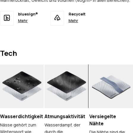
Wärmerückhalt, Gewicht und Volumen (40g/m² in allen Bereichen).
bluesign®
Recycelt
Mehr
Mehr
Tech
Wasserdichtigkeit
Atmungsaktivität
Versiegelte
Nähte
Nässe gehört zum
Wasserdampf, der
Wintersport wie
durch die
Die Nähte sind die