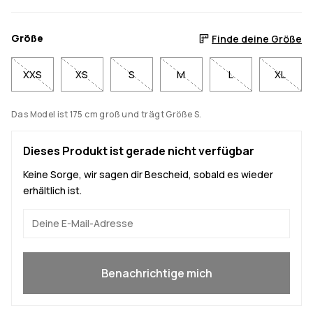
Größe
Finde deine Größe
XXS
XS
S
M
L
XL
Das Model ist 175 cm groß und trägt Größe S.
Dieses Produkt ist gerade nicht verfügbar
Keine Sorge, wir sagen dir Bescheid, sobald es wieder
erhältlich ist.
Ja, ich will mitmachen
Benachrichtige mich