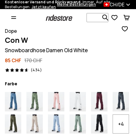
Kostenloser Versand und Rückversand.
Immer. Auf alle
CH/DE
Meine Bestellungen
Bestellungen.
Jetzt kaufen
Durchsuche
Dope
Con W
Snowboardhose Damen Old White
85 CHF
170 CHF
434 Reviews, 4.6/5
(434)
Farbe
+4