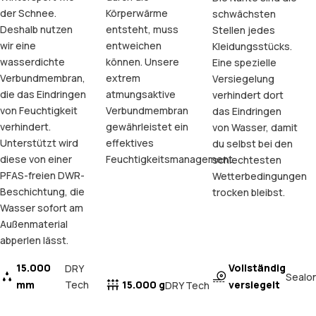
der Schnee.
Körperwärme
schwächsten
Deshalb nutzen
entsteht, muss
Stellen jedes
wir eine
entweichen
Kleidungsstücks.
wasserdichte
können. Unsere
Eine spezielle
Verbundmembran,
extrem
Versiegelung
die das Eindringen
atmungsaktive
verhindert dort
von Feuchtigkeit
Verbundmembran
das Eindringen
verhindert.
gewährleistet ein
von Wasser, damit
Unterstützt wird
effektives
du selbst bei den
diese von einer
Feuchtigkeitsmanagement.
schlechtesten
PFAS-freien DWR-
Wetterbedingungen
Beschichtung, die
trocken bleibst.
Wasser sofort am
Außenmaterial
abperlen lässt.
15.000
Vollständig
DRY
Sealo
mm
Tech
15.000 g
versiegelt
DRY Tech