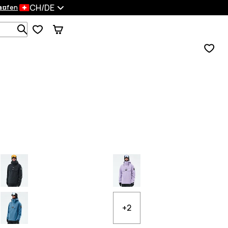
CH/DE
en
kaufen
Durchsuche 1 000+ Produkte
+2