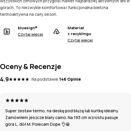
wszystkich zimowych przygód i nawet najbardziej aktywnych dni w
górach. To niezwykle komfortowa i funkcjonalna bielizna
termoaktywna na cały sezon.
bluesign®
Materiał
z recyklingu
Czytaj więcej
Czytaj więcej
Oceny & Recenzje
4.9
Na podstawie
146 Opinie
Super zestaw termo, na deskę pod bluzę lub kurtkę idealny.
Zamówiłem jeszcze biały camo. Na 193 cm wzrostu pasuje
góra L, dół M. Polecam Dope 👌😁