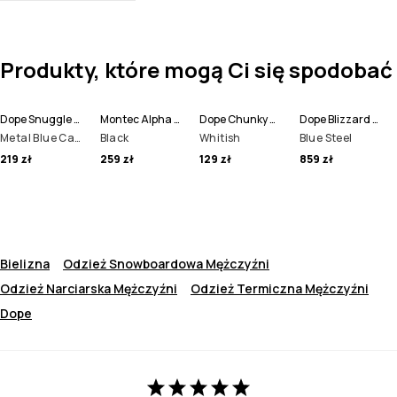
Produkty, które mogą Ci się spodobać
Dope Snuggle Legginsy Termoaktywne Mężczyźni
Montec Alpha Top Termiczny Mężczyźni
Dope Chunky Czapka Beanie
Dope Blizzard Full Zip Kurtka Snowboardowa Mężczyźni
Metal Blue Camo
Black
Whitish
Blue Steel
219 zł
259 zł
129 zł
859 zł
Bielizna
Odzież Snowboardowa Mężczyźni
Odzież Narciarska Mężczyźni
Odzież Termiczna Mężczyźni
Dope