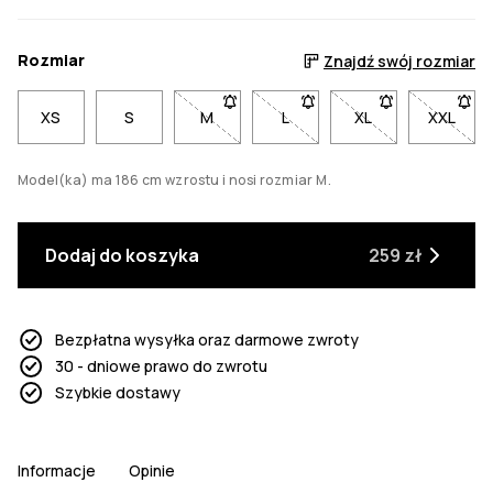
Rozmiar
Znajdź swój rozmiar
XS
S
M
- Rozmiar M niedostępny. Kliknij, aby
L
- Rozmiar L niedostępny. Kl
XL
- Rozmiar XL nied
XXL
- Rozm
Model(ka) ma 186 cm wzrostu i nosi rozmiar M.
Dodaj do koszyka
259 zł
Bezpłatna wysyłka oraz darmowe zwroty
30 - dniowe prawo do zwrotu
Szybkie dostawy
Informacje
Opinie