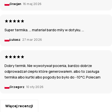
Gracjan
16 maj 2026
Super termika. … materiał bardo miły w dotyku. …
Łukasz
27 mar 2026
Dobry termik. Nie wywoływał pocenia, bardzo dobrze
odprowadzał ciepło które generowałem. albo to zasługa
termika albo kurtki albo pogody bo było do -10*C. Polecam
Grzegorz
10 sty 2026
Więcej recenzji