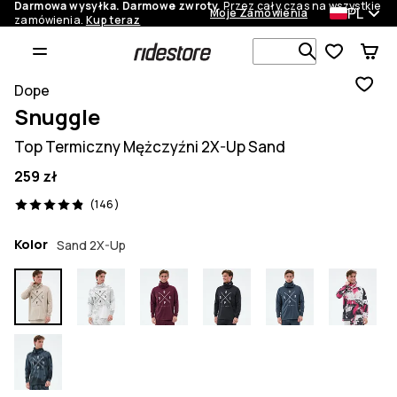
Darmowa wysyłka. Darmowe zwroty.
Przez cały czas na wszystkie
PL
Moje Zamówienia
zamówienia.
Kup teraz
Szukaj w 1 
Dope
Snuggle
Top Termiczny Mężczyźni 2X-Up Sand
259 zł
146 recenzje, 4.9/5
(146)
Kolor
Sand 2X-Up