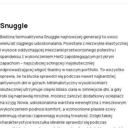
Snuggle
Bielizna termoaktywna Snuggle najnowszej generacji to owoc
wielu lat ciągłego udoskonalania. Powstała z niezwykle elastycznej
i wysoce oddychającej mieszanki przetworzonego poliestru i
spandeksu z wykończeniem HeiQ zapobiegającym przykrym
zapachom – najszybciej schnącej i najskuteczniej
odprowadzającej wilgoć tkaniny w naszym portfolio. To wszystko
sprawia, że ta bluzka sprawdzi się podczas nawet najbardziej
aktywnych dni w górach. Minimalistyczny wysoki kołnierz
skuteczniej utrzymuje ciepło blisko ciała w zimniejsze dni, a gdy
robi się naprawdę mroźnie, możesz założyć dodatkowy ocieplacz
na szyję. Nowa, udoskonalona warstwa wewnętrzna z meszkowym
wykończeniem podnosi komfort, a wzmocnione płaskie szwy
eliminują otarcia i zapewniają wysoką trwałość. Dzięki takiej
charakterystyce koszulka idealnie sprawdzi się podczas