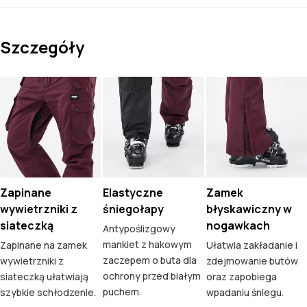
Szczegóły
Zapinane
Elastyczne
Zamek
wywietrzniki z
śniegołapy
błyskawiczny w
siateczką
nogawkach
Antypoślizgowy
mankiet z hakowym
Zapinane na zamek
Ułatwia zakładanie i
zaczepem o buta dla
wywietrzniki z
zdejmowanie butów
ochrony przed białym
siateczką ułatwiają
oraz zapobiega
puchem.
szybkie schłodzenie.
wpadaniu śniegu.