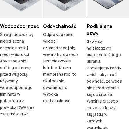
Wodoodporność
Oddychalność
Podklejane
szwy
Śnieg i deszcz są
Odprowadzanie
nieodłączną
wilgoci
Szwy są
częścią naszej
gromadzącej się
najsłabszym
rzeczywistości.
wewnątrz odzieży
punktem każdego
Aby zapewnić
jest niezwykle
ubrania.
solidną ochronę
istotne. Nasza
Podklejamy każdy
przed wilgocią,
membrana robi to
z nich, aby mieć
używamy
skutecznie,
pewność, że woda
wodoodpornego
gwarantując
nie przedostanie
laminatu w
wysoką
się do środka.
połączeniu z
oddychalność.
Właśnie dlatego
powłoką DWR bez
możesz cieszyć
związków PFAS.
się jazdą w
każdych
warunkach.