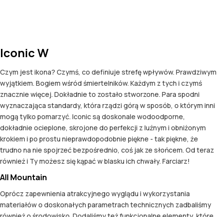
Iconic W
Czym jest ikona? Czymś, co definiuje strefę wpływów. Prawdziwym
wyjątkiem. Bogiem wśród śmiertelników. Każdym z tych i czymś
znacznie więcej. Dokładnie to zostało stworzone. Para spodni
wyznaczająca standardy, która rządzi górą w sposób, o którym inni
mogą tylko pomarzyć. Iconic są doskonale wodoodporne,
dokładnie ocieplone, skrojone do perfekcji z luźnym i obniżonym
krokiem i po prostu nieprawdopodobnie piękne - tak piękne, że
trudno na nie spojrzeć bezpośrednio, coś jak ze słońcem. Od teraz
również i Ty możesz się kąpać w blasku ich chwały. Farciarz!
All Mountain
Oprócz zapewnienia atrakcyjnego wyglądu i wykorzystania
materiałów o doskonałych parametrach technicznych zadbaliśmy
również o środowisko. Dodaliśmy też funkcjonalne elementy, które