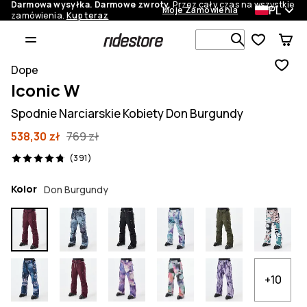
Darmowa wysyłka. Darmowe zwroty.
Przez cały czas na wszystkie
PL
Moje Zamówienia
zamówienia.
Kup teraz
Szukaj w 1 
Dope
Iconic W
Spodnie Narciarskie Kobiety Don Burgundy
538,30 zł
769 zł
391 recenzje, 4.8/5
(391)
Kolor
Don Burgundy
+10