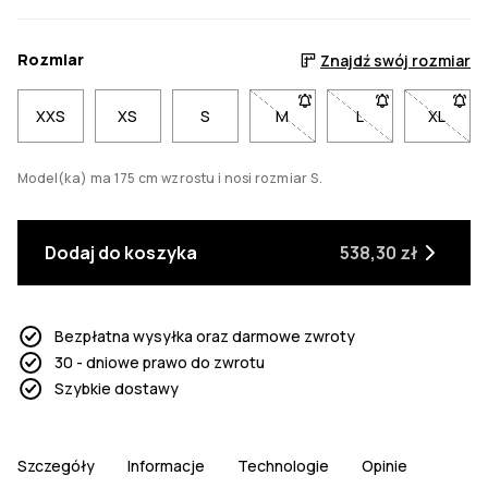
Rozmiar
Znajdź swój rozmiar
XXS
XS
S
M
- Rozmiar M niedostępny. Kl
L
- Rozmiar L niedo
XL
- Rozm
Model(ka) ma 175 cm wzrostu i nosi rozmiar S.
Dodaj do koszyka
538,30 zł
Bezpłatna wysyłka oraz darmowe zwroty
30 - dniowe prawo do zwrotu
Szybkie dostawy
Szczegóły
Informacje
Technologie
Opinie