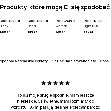
Produkty, które mogą Ci się spodobać
Dope Blizzard W Spodnie Narciarskie Kobiety
Dope Blizzard W Kurtka Narciarska Kobiety
Dope Chunky Czapka Beanie
Dope Blizzard W Full Zip Kurtka Snowboardowa Kobiety
Black
Sand
Whitish
Light Blue
689 zł
819 zł
129 zł
859 zł
Spodnie Narciarskie Kobiety
Odzież Narciarska Kobiety
Dope
To już moje drugie spodnie, mam jeszcze
niebieskie. Są świetne, mam rozmiar M do
wzrostu 1,93 m, pasują idealnie. Polecam bardzo