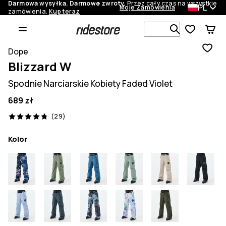
Darmowa wysyłka. Darmowe zwroty.
Przez cały czas na wszystkie
PL
Moje Zamówienia
zamówienia.
Kup teraz
Szukaj w 1 
Dope
Blizzard W
Spodnie Narciarskie Kobiety Faded Violet
689 zł
29 recenzje, 4.8/5
(29)
Kolor