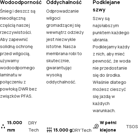
Wodoodporność
Oddychalność
Podklejane
szwy
Śnieg i deszcz są
Odprowadzanie
nieodłączną
wilgoci
Szwy są
częścią naszej
gromadzącej się
najsłabszym
rzeczywistości.
wewnątrz odzieży
punktem każdego
Aby zapewnić
jest niezwykle
ubrania.
solidną ochronę
istotne. Nasza
Podklejamy każdy
przed wilgocią,
membrana robi to
z nich, aby mieć
używamy
skutecznie,
pewność, że woda
wodoodpornego
gwarantując
nie przedostanie
laminatu w
wysoką
się do środka.
połączeniu z
oddychalność.
Właśnie dlatego
powłoką DWR bez
możesz cieszyć
związków PFAS.
się jazdą w
każdych
warunkach.
15.000
W pełni
DRY
TSGS
mm
Tech
15.000 g
klejone
DRY Tech