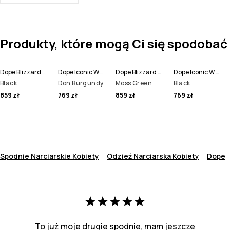
Produkty, które mogą Ci się spodobać
Dope Blizzard W Full Zip Kurtka Narciarska Kobiety
Dope Iconic W Spodnie Narciarskie Kobiety
Dope Blizzard W Full Zip Kurtka Narciarska Kobiety
Dope Iconic W Spodnie Narciarskie Kobiety
Black
Don Burgundy
Moss Green
Black
859 zł
769 zł
859 zł
769 zł
Spodnie Narciarskie Kobiety
Odzież Narciarska Kobiety
Dope
To już moje drugie spodnie, mam jeszcze