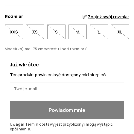
Rozmiar
Znajdź swój rozmiar
XXS
XS
S
M
L
XL
Model(ka) ma 175 cm wzrostu i nosi rozmiar S.
Już wkrótce
Ten produkt powinien być dostępny mid sierpień.
Tak, chcę dołączyć
Powiadom mnie
Uwaga! Termin dostawy jest przybliżony i mogą wystąpić
opóźnienia.