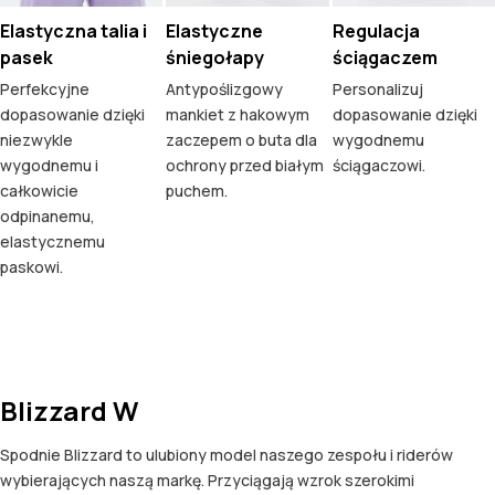
Elastyczna talia i
Elastyczne
Regulacja
pasek
śniegołapy
ściągaczem
Perfekcyjne
Antypoślizgowy
Personalizuj
dopasowanie dzięki
mankiet z hakowym
dopasowanie dzięki
niezwykle
zaczepem o buta dla
wygodnemu
wygodnemu i
ochrony przed białym
ściągaczowi.
całkowicie
puchem.
odpinanemu,
elastycznemu
paskowi.
Blizzard W
Spodnie Blizzard to ulubiony model naszego zespołu i riderów
wybierających naszą markę. Przyciągają wzrok szerokimi