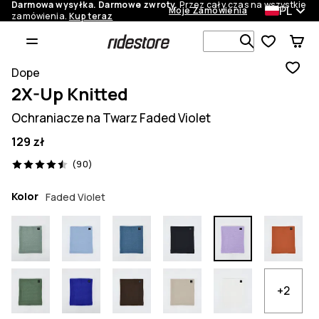
Darmowa wysyłka. Darmowe zwroty.
Przez cały czas na wszystkie
PL
Moje Zamówienia
zamówienia.
Kup teraz
Szukaj w 1 
Dope
2X-Up Knitted
Ochraniacze na Twarz Faded Violet
129 zł
90 recenzje, 4.5/5
(90)
Kolor
Faded Violet
+2