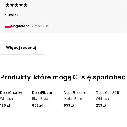
Super !
Magdalena
2 mar 2025
Więcej recenzji
Produkty, które mogą Ci się spodobać
Dope Chunky Czapka Beanie
Dope Blizzard Full Zip Kurtka Snowboardowa Mężczyźni
Dope Blizzard Full Zip Kurtka Narciarska Mężczyźni
Dope Ace 24 Rękawice Mitt
Whitish
Blue Steel
Metal Blue
Whitish
129 zł
859 zł
859 zł
259 zł