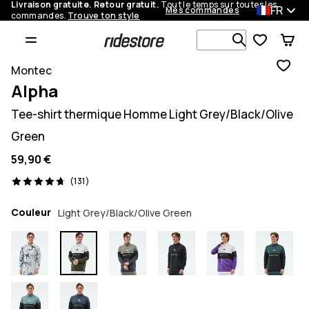
Livraison gratuite. Retour gratuit.
Tout le temps sur toutes les
FR
Mes commandes
commandes.
Trouve ton style
Recherche p
Montec
Alpha
Tee-shirt thermique Homme Light Grey/Black/Olive
Green
59,90 €
131 avis, 4.7/5
(131)
Couleur
Light Grey/Black/Olive Green