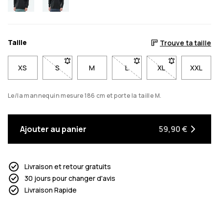
Taille
Trouve ta taille
XS
S
- Taille S non disponible. Clique pour être averti q
M
L
- Taille L non disponible. Cl
XL
- Taille XL non di
XXL
Le/la mannequin mesure 186 cm et porte la taille M.
Ajouter au panier
59,90 €
Livraison et retour gratuits
30 jours pour changer d'avis
Livraison Rapide