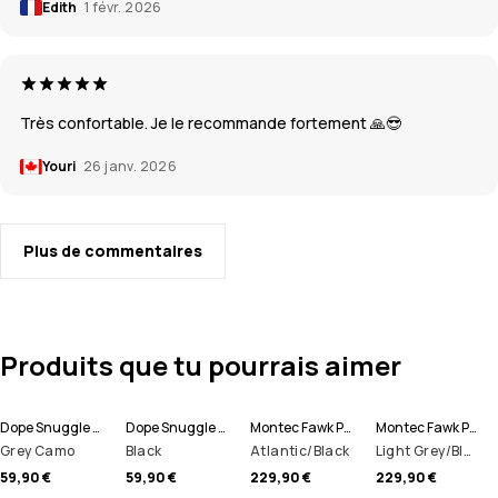
Edith
1 févr. 2026
Très confortable. Je le recommande fortement 🙏😎
Youri
26 janv. 2026
Plus de commentaires
Produits que tu pourrais aimer
Dope Snuggle Tee-shirt thermique Homme
Dope Snuggle Tee-shirt thermique Homme
Montec Fawk Pantalon de Snowboard Homme
Montec Fawk Pantalon de Snowboard Homme
Grey Camo
Black
Atlantic/Black
Light Grey/Black/Dark Atlantic
59,90 €
59,90 €
229,90 €
229,90 €