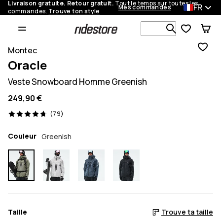
Livraison gratuite. Retour gratuit.
Tout le temps sur toutes les
FR
Mes commandes
commandes.
Trouve ton style
Recherche p
Montec
Oracle
Veste Snowboard Homme Greenish
249,90 €
79 avis, 4.7/5
(79)
Couleur
Greenish
Taille
Trouve ta taille