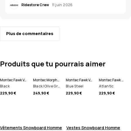
Ridestore Crew
11 juin 2026
Plus de commentaires
Produits que tu pourrais aimer
Montec Fawk Veste Snowboard Homme
Montec Morpheus Veste Snowboard Homme
Montec Fawk Veste Snowboard Homme
Montec Fawk W Veste Snowboard Femme
Black
Black/Olive Green/Light Grey
Blue Steel
Atlantic
229,90 €
249,90 €
229,90 €
229,90 €
Vêtements Snowboard Homme
Vestes Snowboard Homme