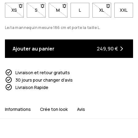
XS
- Taille XS non disponible. Clique pour être averti quand elle
S
- Taille S non disponible. Clique pour être averti q
M
- Taille M non disponible. Clique pour ê
L
XL
- Taille XL non di
XXL
Le/la mannequin mesure 186 cm et porte la taille L.
Ajouter au panier
249,90 €
Livraison et retour gratuits
30 jours pour changer d'avis
Livraison Rapide
Informations
Crée ton look
Avis