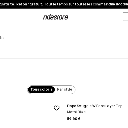
gratuite. Retour gratuit.
Tout le temps sur toutes les commandes.
Mes com
Trouve
ts
Tous coloris
Par style
Dope Snuggle W Base Layer Top
Metal Blue
59,90 €