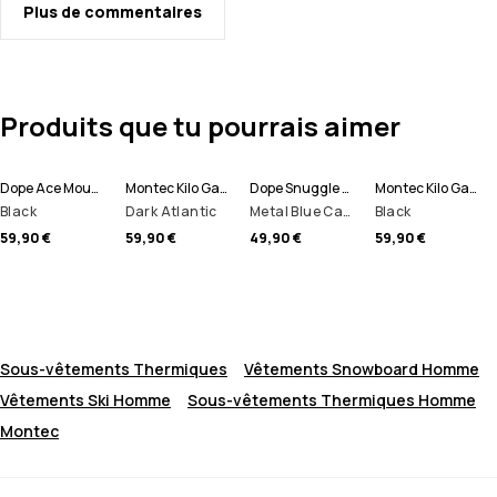
Plus de commentaires
Produits que tu pourrais aimer
Dope Ace Moufles
Montec Kilo Gants de Ski
Dope Snuggle Pantalon thermique Homme
Montec Kilo Gants de Ski
Black
Dark Atlantic
Metal Blue Camo
Black
59,90 €
59,90 €
49,90 €
59,90 €
Sous-vêtements Thermiques
Vêtements Snowboard Homme
Vêtements Ski Homme
Sous-vêtements Thermiques Homme
Montec