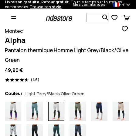
Livraison gratuite. Retour gratuit.
Tout le temps sur toutes les
FR
Mes commandes
commandes.
Trouve ton style
Recherche p
Montec
Alpha
Pantalon thermique Homme Light Grey/Black/Olive
Green
49,90 €
46 avis, 4.6/5
(46)
Couleur
Light Grey/Black/Olive Green