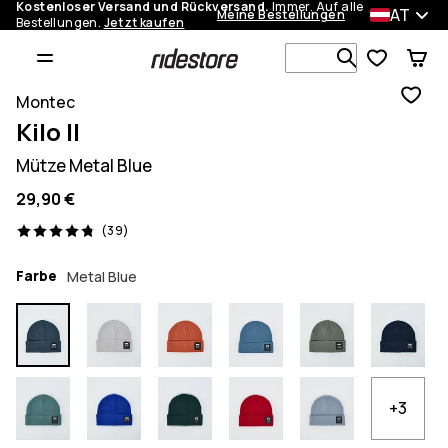
Kostenloser Versand und Rückversand.
Immer. Auf alle
AT
Meine Bestellungen
Bestellungen.
Jetzt kaufen
Durchsuche
Montec
Kilo II
Mütze Metal Blue
29,90 €
39 Reviews, 4.8/5
(39)
Farbe
Metal Blue
+3