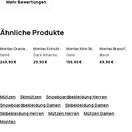
Mehr Bewertungen
Ähnliche Produkte
Montec Oracle Skijacke Herren
Montec Echo Mütze
Montec Kirin Skihose Herren
Montec Bravo Fleecepullover Herren
Sand
Dark Atlantic
Gold
Black
249,90 €
29,90 €
199,90 €
69,90 €
Mützen
Skimützen
Snowboardbekleidung Herren
Snowboardbekleidung Damen
Skibekleidung Damen
Skibekleidung Herren
Mützen Herren
Mützen Damen
Montec