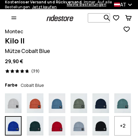
Kostenloser Versand und Rückversand.
Immer. Auf alle
AT
Meine Bestellungen
Bestellungen.
Jetzt kaufen
Durchsuche
Montec
Kilo II
Mütze Cobalt Blue
29,90 €
39 Reviews, 4.8/5
(39)
Farbe
Cobalt Blue
+2