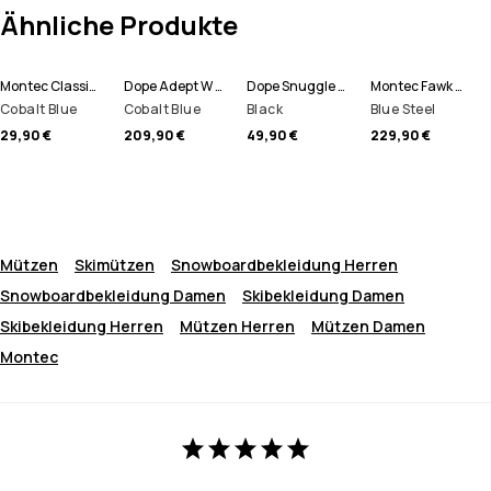
Ähnliche Produkte
Montec Classic Knitted Schlauchtuch
Dope Adept W Skijacke Damen
Dope Snuggle W Funktionshose Damen
Montec Fawk W Snowboardjacke Damen
Cobalt Blue
Cobalt Blue
Black
Blue Steel
29,90 €
209,90 €
49,90 €
229,90 €
Mützen
Skimützen
Snowboardbekleidung Herren
Snowboardbekleidung Damen
Skibekleidung Damen
Skibekleidung Herren
Mützen Herren
Mützen Damen
Montec