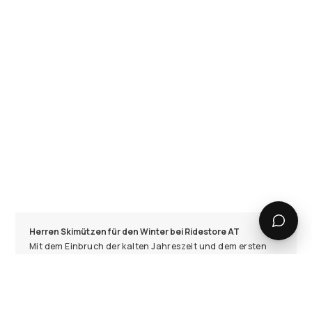
Herren Skimützen für den Winter bei Ridestore AT
Mit dem Einbruch der kalten Jahreszeit und dem ersten
Schneefall werden Skimützen für Herren zu einem
unverzichtbaren Accessoire. Denn Beanies sorgen nicht
nur für einen warmen Kopf, sondern bieten auch optimalen
Komfort auf der Piste durch effektive
Temperaturregulierung. Sie sind praktisch und verleihen