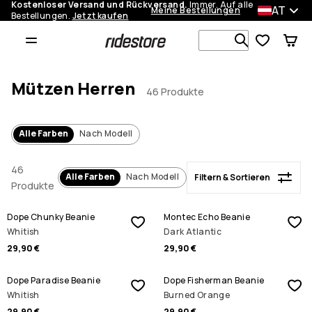
Kostenloser Versand und Rückversand.
Immer. Auf alle
AT
Meine Bestellungen
Bestellungen.
Jetzt kaufen
Filtern & Sortieren
Durchsuche
Mützen Herren
46 Produkte
Alle Farben
Nach Modell
46
Alle Farben
Nach Modell
Filtern & Sortieren
Produkte
Dope Chunky Beanie
Montec Echo Beanie
Whitish
Dark Atlantic
29,90 €
29,90 €
Dope Paradise Beanie
Dope Fisherman Beanie
Whitish
Burned Orange
29,90 €
29,90 €