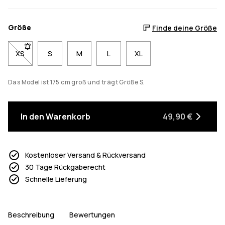
Größe
Finde deine Größe
XS
- Größe XS nicht verfügbar. Klicke, um benachrichtigt zu werde
S
M
L
XL
Das Model ist 175 cm groß und trägt Größe S.
In den Warenkorb
49,90 €
Kostenloser Versand & Rückversand
30 Tage Rückgaberecht
Schnelle Lieferung
Beschreibung
Bewertungen