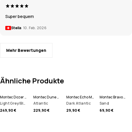
Super bequem
Stella
10. Feb. 2026
Mehr Bewertungen
Ähnliche Produkte
Montec Dozer W Snowboardhose Damen
Montec Dune W Skijacke Damen
Montec Echo Mütze
Montec Bravo W Fleecepullover Damen
Light Grey/Black/Burgundy
Atlantic
Dark Atlantic
Sand
249,90 €
229,90 €
29,90 €
69,90 €