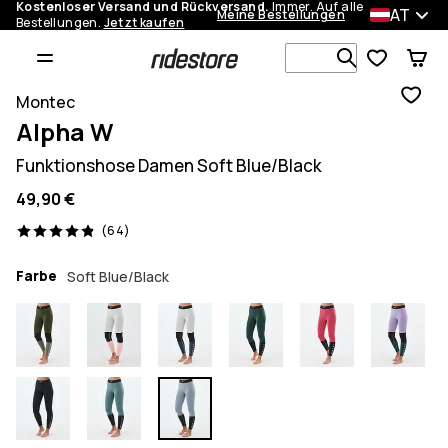
Kostenloser Versand und Rückversand.
Immer. Auf alle
AT
Meine Bestellungen
Bestellungen.
Jetzt kaufen
Durchsuche
Montec
Alpha W
Funktionshose Damen Soft Blue/Black
49,90 €
64 Reviews, 4.9/5
(64)
Farbe
Soft Blue/Black