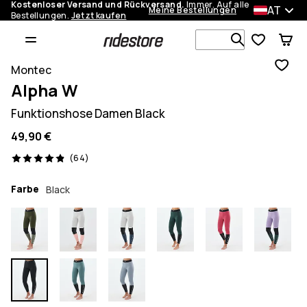
Kostenloser Versand und Rückversand.
Immer. Auf alle
AT
Meine Bestellungen
Bestellungen.
Jetzt kaufen
Durchsuche
Montec
Alpha W
Funktionshose Damen Black
49,90 €
64 Reviews, 4.9/5
(64)
Farbe
Black