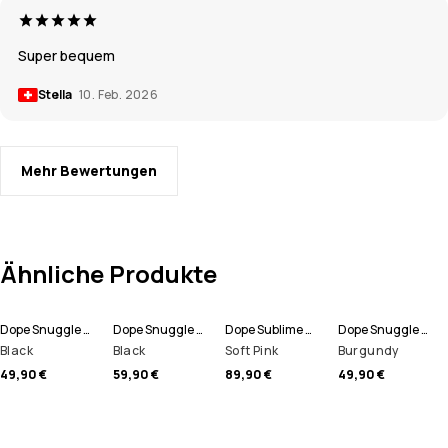
Super bequem
Stella
10. Feb. 2026
Mehr Bewertungen
Ähnliche Produkte
Dope Snuggle W Funktionshose Damen
Dope Snuggle W Funktionsshirt Damen
Dope Sublime W Fleece Hoodie Damen
Dope Snuggle W Funktionshose Damen
Black
Black
Soft Pink
Burgundy
49,90 €
59,90 €
89,90 €
49,90 €