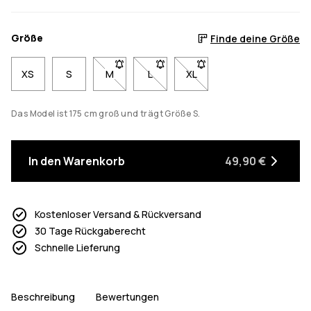
Größe
Finde deine Größe
XS
S
M
- Größe M nicht verfügbar. Klicke, um benach
L
- Größe L nicht verfügbar. Klicke, 
XL
- Größe XL nicht verfügbar
Das Model ist 175 cm groß und trägt Größe S.
In den Warenkorb
49,90 €
Kostenloser Versand & Rückversand
30 Tage Rückgaberecht
Schnelle Lieferung
Beschreibung
Bewertungen