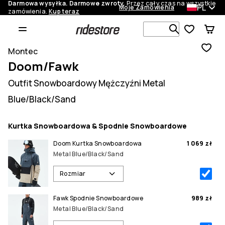
Darmowa wysyłka. Darmowe zwroty.
Przez cały czas na wszystkie
PL
Moje Zamówienia
zamówienia.
Kup teraz
Szukaj w 1 
Montec
Doom/Fawk
Outfit Snowboardowy Mężczyźni Metal
Blue/Black/Sand
Kurtka Snowboardowa & Spodnie Snowboardowe
Doom Kurtka Snowboardowa
1 069 zł
Metal Blue/Black/Sand
Rozmiar
Fawk Spodnie Snowboardowe
989 zł
Metal Blue/Black/Sand