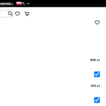
PL
wienia
Kup teraz
Szukaj w 1 000+ produktach
899 zł
769 zł