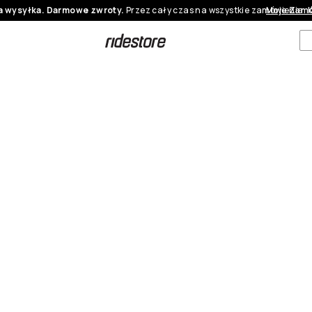
 wysyłka. Darmowe zwroty.
Przez cały czas na wszystkie zamówienia.
Moje Zamó