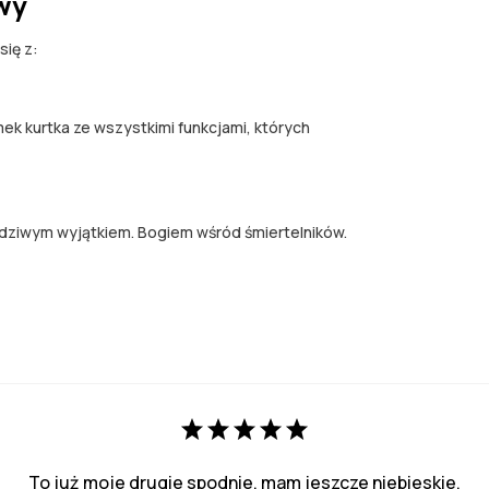
wy
ię z:
ek kurtka ze wszystkimi funkcjami, których
wdziwym wyjątkiem. Bogiem wśród śmiertelników.
To już moje drugie spodnie, mam jeszcze niebieskie.