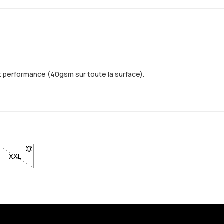
et performance (40gsm sur toute la surface).
e sera de retour en stock
our être averti quand elle sera de retour en stock
ble. Clique pour être averti quand elle sera de retour en stock
 XL non disponible. Clique pour être averti quand elle sera de retour 
XXL
- Taille XXL non disponible. Clique pour être averti quand elle s