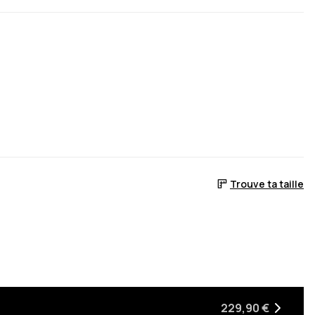
Trouve ta taille
en stock
era de retour en stock
229,90 €