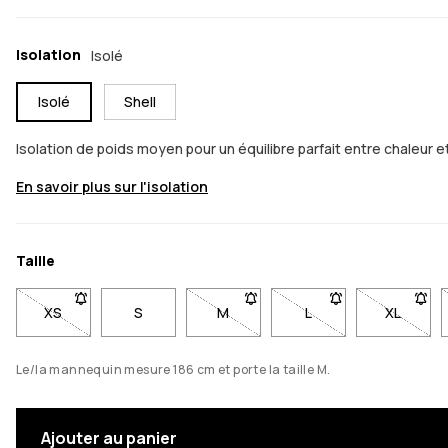
Isolation
Isolé
Isolé
Shell
Isolation de poids moyen pour un équilibre parfait entre chaleur 
En savoir plus sur l'isolation
Taille
XS
- Taille XS non disponible. Clique pour être averti quand ell
S
M
- Taille M non disponible. Clique p
L
- Taille L non disponi
XL
- Taille
Le/la mannequin mesure 186 cm et porte la taille M.
Ajouter au panier