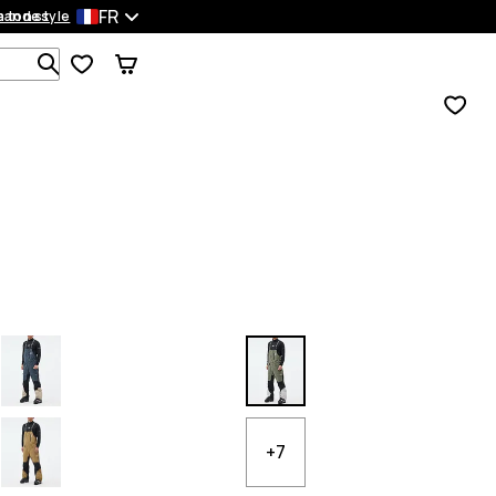
FR
mandes
 ton style
Recherche parmi 1 000+ produits
+7