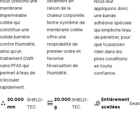
nous utilisons une
vêtement en
Nous leur
membrane
raison de la
appliquons donc
imperméable
chaleur corporelle.
une bande
collée qui
Notre système de
adhésive spéciale
constitue une
membrane collée
qui empêche l'eau
solide barrière
offre une
de pénétrer, pour
contre l'humidité,
respirabilité de
que tu puisses
ainsi qu'un
premier ordre et
rider dans les
traitement DWR
favorise
pires conditions
sans PFAS qui
l'évacuation de
en toute
permet à l'eau de
l'humidité.
confiance.
s'écouler
rapidement.
20.000
20.000
Entièrement
SHIELD-
SHIELD-
Seal
mm
TEC
g
TEC
scellées