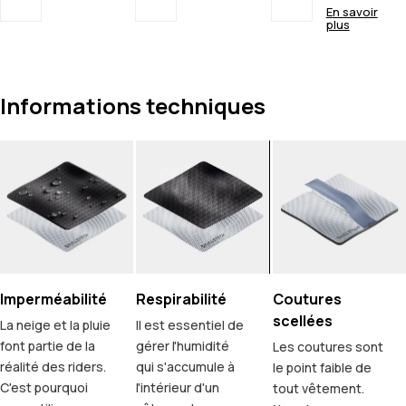
En savoir
plus
Informations techniques
Imperméabilité
Respirabilité
Coutures
scellées
La neige et la pluie
Il est essentiel de
font partie de la
gérer l'humidité
Les coutures sont
réalité des riders.
qui s'accumule à
le point faible de
C'est pourquoi
l'intérieur d'un
tout vêtement.