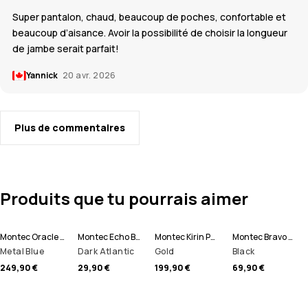
Super pantalon, chaud, beaucoup de poches, confortable et
beaucoup d’aisance. Avoir la possibilité de choisir la longueur
de jambe serait parfait!
Yannick
20 avr. 2026
Plus de commentaires
Produits que tu pourrais aimer
Montec Oracle Veste de Ski Homme
Montec Echo Bonnet
Montec Kirin Pantalon de Ski Homme
Montec Bravo Sweat Polaire Homme
Metal Blue
Dark Atlantic
Gold
Black
249,90 €
29,90 €
199,90 €
69,90 €