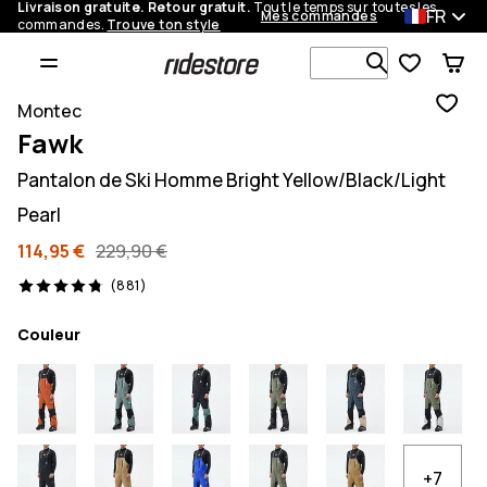
Livraison gratuite. Retour gratuit.
Tout le temps sur toutes les
FR
Mes commandes
commandes.
Trouve ton style
Recherche p
Montec
Fawk
Pantalon de Ski Homme Bright Yellow/Black/Light
Pearl
114,95 €
229,90 €
881 avis, 4.8/5
(881)
Couleur
+7