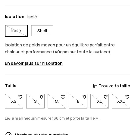
Isolation
Isolé
Isolé
Shell
Isolation de poids moyen pour un équilibre parfait entre
chaleur et performance (40gsm sur toute la surface).
En savoir plus sur l'isolation
Taille
Trouve ta taille
XS
- Taille XS non disponible. Clique pour être averti quand elle
S
- Taille S non disponible. Clique pour être averti q
M
- Taille M non disponible. Clique pour ê
L
- Taille L non disponible. Cl
XL
- Taille XL non di
XXL
- Taill
Le/la mannequin mesure 186 cm et porte la taille M.
Livraison et retour gratuits