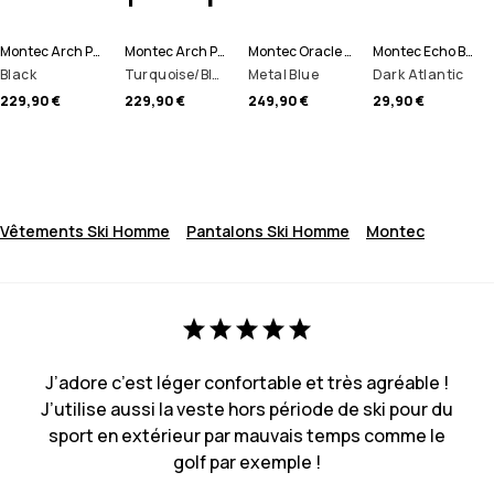
Montec Arch Pantalon de Ski Homme
Montec Arch Pantalon de Ski Homme
Montec Oracle Veste de Ski Homme
Montec Echo Bonnet
Black
Turquoise/Black
Metal Blue
Dark Atlantic
229,90 €
229,90 €
249,90 €
29,90 €
Vêtements Ski Homme
Pantalons Ski Homme
Montec
J’adore c’est léger confortable et très agréable !
J’utilise aussi la veste hors période de ski pour du
sport en extérieur par mauvais temps comme le
golf par exemple !