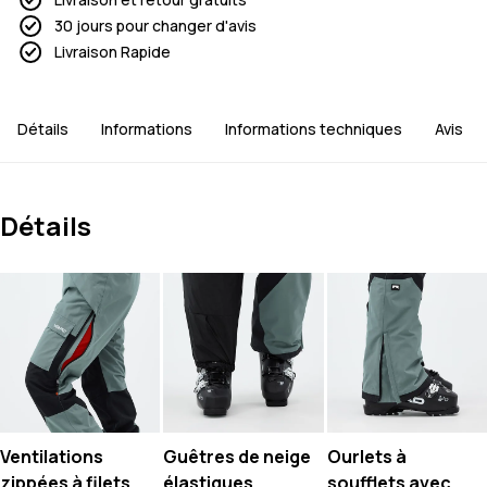
30 jours pour changer d'avis
Livraison Rapide
Détails
Informations
Informations techniques
Avis
Détails
Ventilations
Guêtres de neige
Ourlets à
zippées à filets
élastiques
soufflets avec