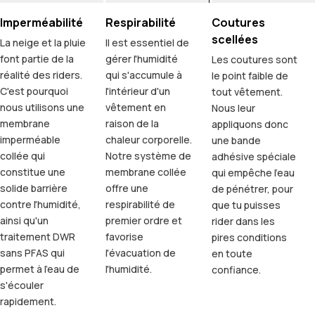
Imperméabilité
Respirabilité
Coutures
scellées
La neige et la pluie
Il est essentiel de
font partie de la
gérer l'humidité
Les coutures sont
réalité des riders.
qui s'accumule à
le point faible de
C'est pourquoi
l'intérieur d'un
tout vêtement.
nous utilisons une
vêtement en
Nous leur
membrane
raison de la
appliquons donc
imperméable
chaleur corporelle.
une bande
collée qui
Notre système de
adhésive spéciale
constitue une
membrane collée
qui empêche l'eau
solide barrière
offre une
de pénétrer, pour
contre l'humidité,
respirabilité de
que tu puisses
ainsi qu'un
premier ordre et
rider dans les
traitement DWR
favorise
pires conditions
sans PFAS qui
l'évacuation de
en toute
permet à l'eau de
l'humidité.
confiance.
s'écouler
rapidement.