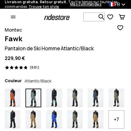
Livraison gratuite. Retour gratuit.
Tout le temps sur toutes les
FR
Mes commandes
commandes.
Trouve ton style
Recherche p
Montec
Fawk
Pantalon de Ski Homme Atlantic/Black
229,90 €
881 avis, 4.8/5
(881)
Couleur
Atlantic/Black
+7