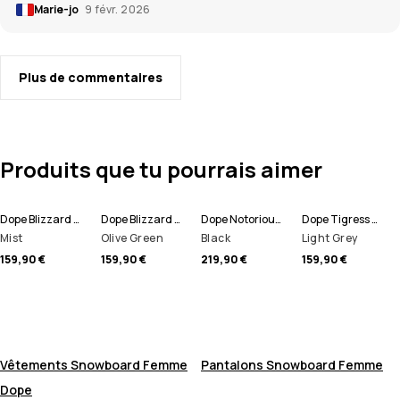
Marie-jo
9 févr. 2026
Plus de commentaires
Produits que tu pourrais aimer
Dope Blizzard W Pantalon de Snowboard Femme
Dope Blizzard W Pantalon de Snowboard Femme
Dope Notorious B.I.B W Pantalon de Snowboard Femme
Dope Tigress W Pantalon de Snowboard Femme
Mist
Olive Green
Black
Light Grey
159,90 €
159,90 €
219,90 €
159,90 €
Vêtements Snowboard Femme
Pantalons Snowboard Femme
Dope