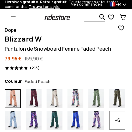
Livraison gratuite. Retour gratuit.
Tout le temps sur toutes les
FR
Mes commandes
commandes.
Trouve ton style
Recherche p
Dope
Blizzard W
Pantalon de Snowboard Femme Faded Peach
79,95 €
159,90 €
218 avis, 4.7/5
(218)
Couleur
Faded Peach
+6