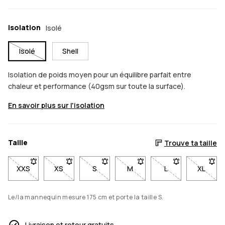
Isolation
Isolé
Isolé
Shell
Isolation de poids moyen pour un équilibre parfait entre
chaleur et performance (40gsm sur toute la surface).
En savoir plus sur l'isolation
Taille
Trouve ta taille
XXS
- Taille XXS non disponible. Clique pour être averti quand ell
XS
- Taille XS non disponible. Clique pour être averti
S
- Taille S non disponible. Clique pour ê
M
- Taille M non disponible. Cl
L
- Taille L non dis
XL
- Taill
Le/la mannequin mesure 175 cm et porte la taille S.
Livraison et retour gratuits