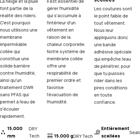
La neige et la pluie
Il est essentiel de
font partie de la
gérer l'humidité
Les coutures sont
réalité des riders.
qui s'accumule à
le point faible de
C'est pourquoi
l'intérieur d'un
tout vêtement.
nous utilisons une
vêtement en
Nous leur
membrane
raison de la
appliquons donc
imperméable
chaleur corporelle.
une bande
collée qui
Notre système de
adhésive spéciale
constitue une
membrane collée
qui empêche l'eau
solide barrière
offre une
de pénétrer, pour
contre l'humidité,
respirabilité de
que tu puisses
ainsi qu'un
premier ordre et
rider dans les
traitement DWR
favorise
pires conditions
sans PFAS qui
l'évacuation de
en toute
permet à l'eau de
l'humidité.
confiance.
s'écouler
rapidement.
15.000
Entièrement
DRY
Seal
mm
Tech
15.000 g
scellées
DRY Tech