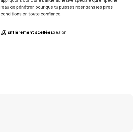
appliquons donc une bande adhésive spéciale qui empêche
l'eau de pénétrer, pour que tu puisses rider dans les pires
conditions en toute confiance.
Entièrement scellées
Sealon