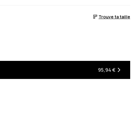
Trouve ta taille
 stock
ra de retour en stock
95,94 €