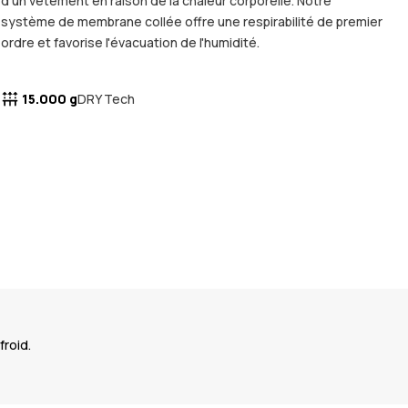
d'un vêtement en raison de la chaleur corporelle. Notre
système de membrane collée offre une respirabilité de premier
ordre et favorise l'évacuation de l'humidité.
15.000 g
DRY Tech
froid.