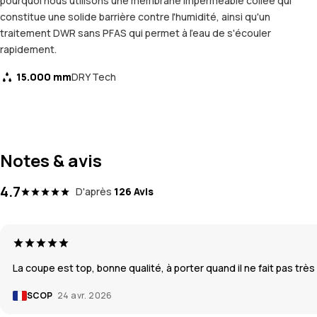
pourquoi nous utilisons une membrane imperméable collée qui
constitue une solide barrière contre l'humidité, ainsi qu'un
traitement DWR sans PFAS qui permet à l'eau de s'écouler
rapidement.
15.000 mm
DRY Tech
Notes & avis
4.7
D'après
126 Avis
La coupe est top, bonne qualité, à porter quand il ne fait pas très 
SCOP
24 avr. 2026