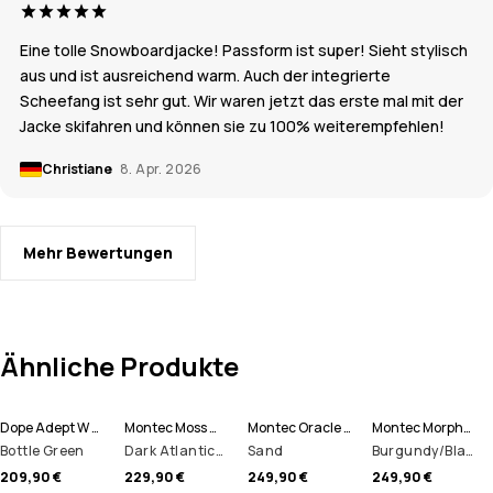
Eine tolle Snowboardjacke! Passform ist super! Sieht stylisch
aus und ist ausreichend warm. Auch der integrierte
Scheefang ist sehr gut. Wir waren jetzt das erste mal mit der
Jacke skifahren und können sie zu 100% weiterempfehlen!
Christiane
8. Apr. 2026
Mehr Bewertungen
Ähnliche Produkte
Dope Adept W Snowboardjacke Damen
Montec Moss W Snowboardjacke Damen
Montec Oracle W Snowboardjacke Damen
Montec Morpheus W Snowboardjacke Damen
Bottle Green
Dark Atlantic/Black
Sand
Burgundy/Black/Light Grey
209,90 €
229,90 €
249,90 €
249,90 €