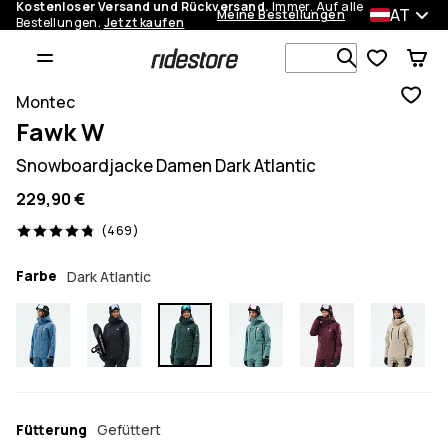
Kostenloser Versand und Rückversand.
Immer. Auf alle
AT
Meine Bestellungen
Bestellungen.
Jetzt kaufen
Durchsuche
Montec
Fawk W
Snowboardjacke Damen Dark Atlantic
229,90 €
469 Reviews, 4.8/5
(469)
Farbe
Dark Atlantic
Fütterung
Gefüttert