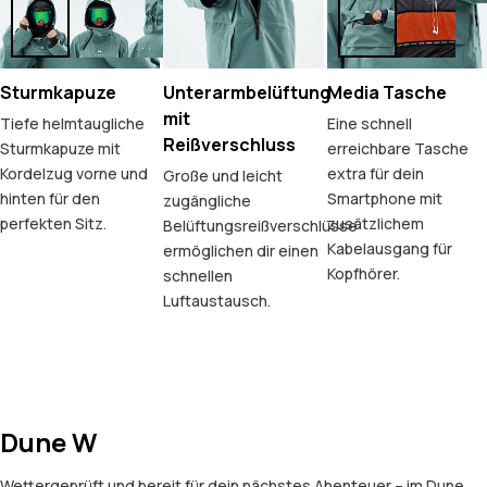
Sturmkapuze
Unterarmbelüftung
Media Tasche
mit
Tiefe helmtaugliche
Eine schnell
Reißverschluss
Sturmkapuze mit
erreichbare Tasche
Kordelzug vorne und
extra für dein
Große und leicht
hinten für den
Smartphone mit
zugängliche
perfekten Sitz.
zusätzlichem
Belüftungsreißverschlüsse
Kabelausgang für
ermöglichen dir einen
Kopfhörer.
schnellen
Luftaustausch.
Dune W
Wettergeprüft und bereit für dein nächstes Abenteuer – im Dune