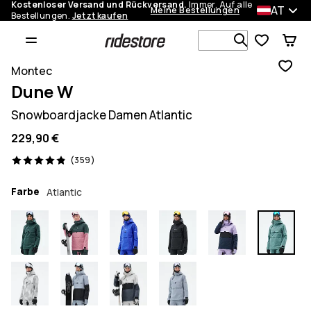
Kostenloser Versand und Rückversand.
Immer. Auf alle
AT
Meine Bestellungen
Bestellungen.
Jetzt kaufen
Durchsuche
Montec
Dune W
Snowboardjacke Damen Atlantic
229,90 €
359 Reviews, 4.9/5
(359)
Farbe
Atlantic