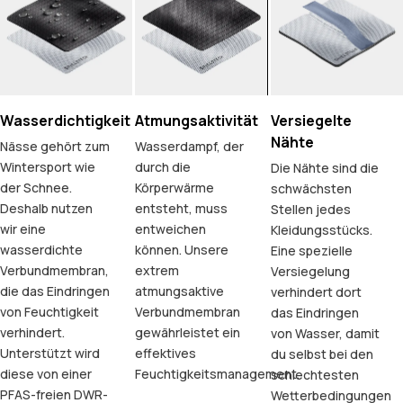
Wasserdichtigkeit
Atmungsaktivität
Versiegelte
Nähte
Nässe gehört zum
Wasserdampf, der
Wintersport wie
durch die
Die Nähte sind die
der Schnee.
Körperwärme
schwächsten
Deshalb nutzen
entsteht, muss
Stellen jedes
wir eine
entweichen
Kleidungsstücks.
wasserdichte
können. Unsere
Eine spezielle
Verbundmembran,
extrem
Versiegelung
die das Eindringen
atmungsaktive
verhindert dort
von Feuchtigkeit
Verbundmembran
das Eindringen
verhindert.
gewährleistet ein
von Wasser, damit
Unterstützt wird
effektives
du selbst bei den
diese von einer
Feuchtigkeitsmanagement.
schlechtesten
PFAS-freien DWR-
Wetterbedingungen