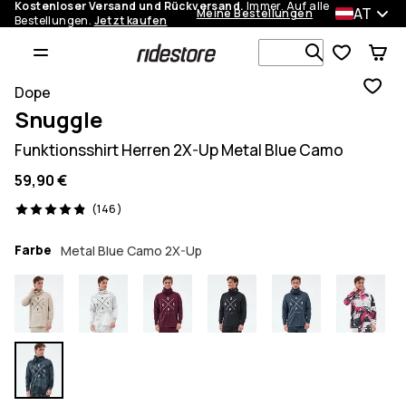
Kostenloser Versand und Rückversand.
Immer. Auf alle
AT
Meine Bestellungen
Bestellungen.
Jetzt kaufen
Durchsuche
Dope
Snuggle
Funktionsshirt Herren 2X-Up Metal Blue Camo
59,90 €
146 Reviews, 4.9/5
(146)
Farbe
Metal Blue Camo 2X-Up