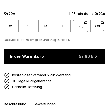
Größe
Finde deine Größe
XS
S
M
L
XL
- Größe XL nicht v
XXL
- Größe
Das Model ist 186 cm groß und trägt Größe M.
In den Warenkorb
59,90 €
Kostenloser Versand & Rückversand
30 Tage Rückgaberecht
Schnelle Lieferung
Beschreibung
Bewertungen