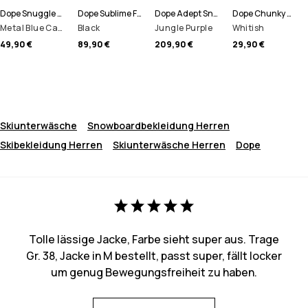
Dope Snuggle Funktionshose Herren
Dope Sublime Fleece Hoodie Herren
Dope Adept Snowboardjacke Herren
Dope Chunky Mütze
Metal Blue Camo
Black
Jungle Purple
Whitish
49,90 €
89,90 €
209,90 €
29,90 €
Skiunterwäsche
Snowboardbekleidung Herren
Skibekleidung Herren
Skiunterwäsche Herren
Dope
Tolle lässige Jacke, Farbe sieht super aus. Trage
Gr. 38, Jacke in M bestellt, passt super, fällt locker
um genug Bewegungsfreiheit zu haben.