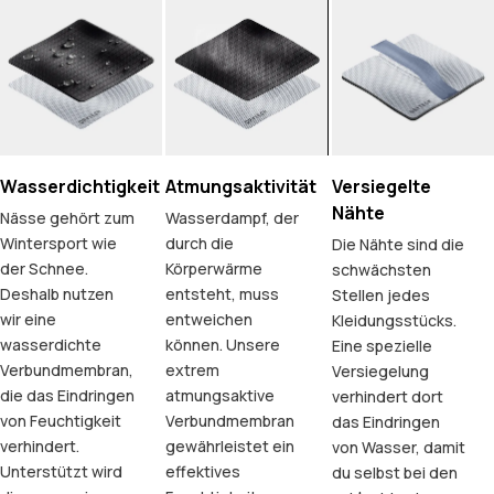
Wasserdichtigkeit
Atmungsaktivität
Versiegelte
Nähte
Nässe gehört zum
Wasserdampf, der
Wintersport wie
durch die
Die Nähte sind die
der Schnee.
Körperwärme
schwächsten
Deshalb nutzen
entsteht, muss
Stellen jedes
wir eine
entweichen
Kleidungsstücks.
wasserdichte
können. Unsere
Eine spezielle
Verbundmembran,
extrem
Versiegelung
die das Eindringen
atmungsaktive
verhindert dort
von Feuchtigkeit
Verbundmembran
das Eindringen
verhindert.
gewährleistet ein
von Wasser, damit
Unterstützt wird
effektives
du selbst bei den