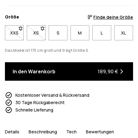
Größe
Finde deine Größe
XXS
- Größe XXS nicht verfügbar. Klicke, um benachrichtigt zu we
XS
- Größe XS nicht verfügbar. Klicke, um benachricht
S
M
L
XL
Das Model ist 175 cm groß und trägt Größe S.
In den Warenkorb
189,90 €
Kostenloser Versand & Rückversand
30 Tage Rückgaberecht
Schnelle Lieferung
Details
Beschreibung
Tech
Bewertungen