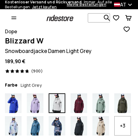
Kostenloser Versand und Rückversand.
Immer. Auf alle
AT
Meine Bestellungen
Bestellungen.
Jetzt kaufen
Durchsuche
Dope
Blizzard W
Snowboardjacke Damen Light Grey
189,90 €
900 Reviews, 4.8/5
(900)
Farbe
Light Grey
+3