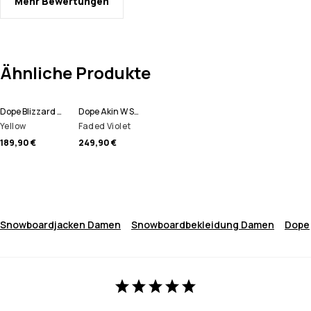
Mehr Bewertungen
Ähnliche Produkte
Dope Blizzard W Snowboardjacke Damen
Dope Akin W Snowboardjacke Damen
Yellow
Faded Violet
189,90 €
249,90 €
Snowboardjacken Damen
Snowboardbekleidung Damen
Dope