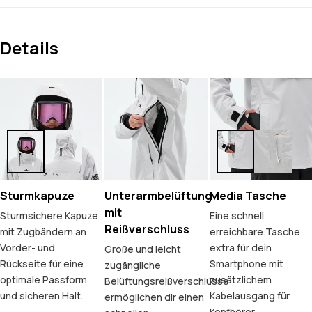
Details
Sturmkapuze
Unterarmbelüftung
Media Tasche
mit
Sturmsichere Kapuze
Eine schnell
Reißverschluss
mit Zugbändern an
erreichbare Tasche
Vorder- und
extra für dein
Große und leicht
Rückseite für eine
Smartphone mit
zugängliche
optimale Passform
zusätzlichem
Belüftungsreißverschlüsse
und sicheren Halt.
Kabelausgang für
ermöglichen dir einen
Kopfhörer.