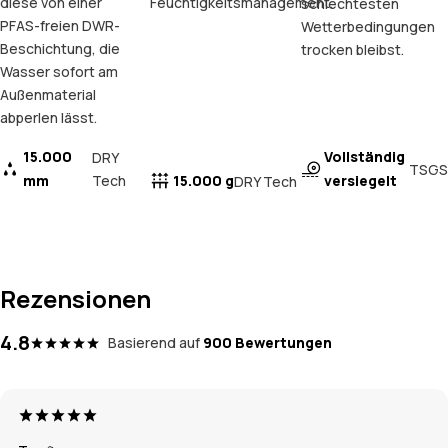
diese von einer
Feuchtigkeitsmanagement.
schlechtesten
PFAS-freien DWR-
Wetterbedingungen
Beschichtung, die
trocken bleibst.
Wasser sofort am
Außenmaterial
abperlen lässt.
15.000
Vollständig
DRY
TSGS
mm
Tech
15.000 g
versiegelt
DRY Tech
Rezensionen
4.8
Basierend auf
900 Bewertungen