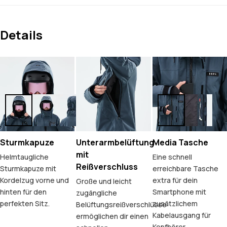
Details
Sturmkapuze
Unterarmbelüftung
Media Tasche
mit
Helmtaugliche
Eine schnell
Reißverschluss
Sturmkapuze mit
erreichbare Tasche
Kordelzug vorne und
extra für dein
Große und leicht
hinten für den
Smartphone mit
zugängliche
perfekten Sitz.
zusätzlichem
Belüftungsreißverschlüsse
Kabelausgang für
ermöglichen dir einen
Kopfhörer.