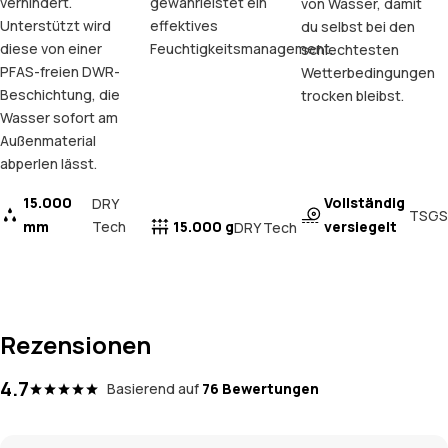
verhindert.
gewährleistet ein
von Wasser, damit
Unterstützt wird
effektives
du selbst bei den
diese von einer
Feuchtigkeitsmanagement.
schlechtesten
PFAS-freien DWR-
Wetterbedingungen
Beschichtung, die
trocken bleibst.
Wasser sofort am
Außenmaterial
abperlen lässt.
15.000
Vollständig
DRY
TSGS
mm
Tech
15.000 g
versiegelt
DRY Tech
Rezensionen
4.7
Basierend auf
76 Bewertungen