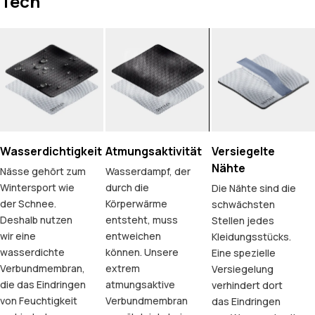
Tech
Wasserdichtigkeit
Atmungsaktivität
Versiegelte
Nähte
Nässe gehört zum
Wasserdampf, der
Wintersport wie
durch die
Die Nähte sind die
der Schnee.
Körperwärme
schwächsten
Deshalb nutzen
entsteht, muss
Stellen jedes
wir eine
entweichen
Kleidungsstücks.
wasserdichte
können. Unsere
Eine spezielle
Verbundmembran,
extrem
Versiegelung
die das Eindringen
atmungsaktive
verhindert dort
von Feuchtigkeit
Verbundmembran
das Eindringen