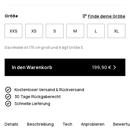
Größe
Finde deine Größe
XXS
XS
S
M
L
XL
Das Model ist 175 cm groß und trägt Größe S.
In den Warenkorb
199,90 €
Kostenloser Versand & Rückversand
30 Tage Rückgaberecht
Schnelle Lieferung
Details
Beschreibung
Tech
Anprobieren
Bewertu