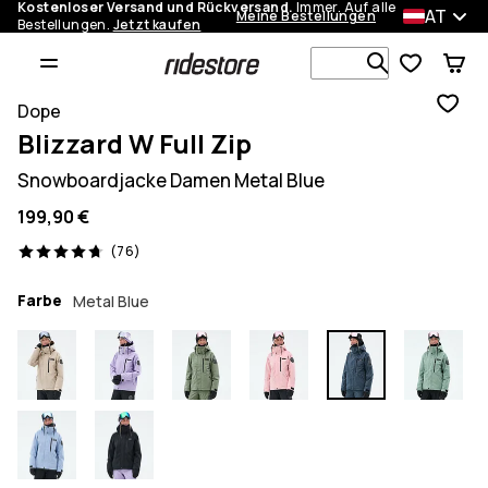
Kostenloser Versand und Rückversand.
Immer. Auf alle
AT
Meine Bestellungen
Bestellungen.
Jetzt kaufen
Durchsuche
Dope
Blizzard W Full Zip
Snowboardjacke Damen Metal Blue
199,90 €
76 Reviews, 4.7/5
(76)
Farbe
Metal Blue