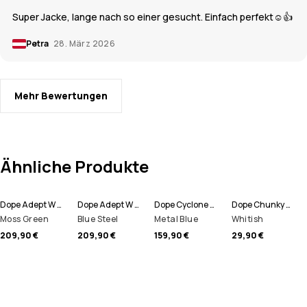
Super Jacke, lange nach so einer gesucht. Einfach perfekt☺️👍
Petra
28. März 2026
Mehr Bewertungen
Ähnliche Produkte
Dope Adept W Snowboardjacke Damen
Dope Adept W Snowboardjacke Damen
Dope Cyclone W Snowboardjacke Damen
Dope Chunky Mütze
Moss Green
Blue Steel
Metal Blue
Whitish
209,90 €
209,90 €
159,90 €
29,90 €