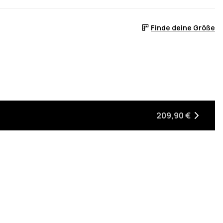
Finde deine Größe
 ist
, wenn sie wieder auf Lager ist
209,90 €