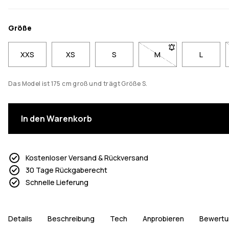
Größe
XXS
XS
S
M
- Größe M nicht verfü
L
Das Model ist 175 cm groß und trägt Größe S.
In den Warenkorb
Kostenloser Versand & Rückversand
30 Tage Rückgaberecht
Schnelle Lieferung
Details
Beschreibung
Tech
Anprobieren
Bewertu