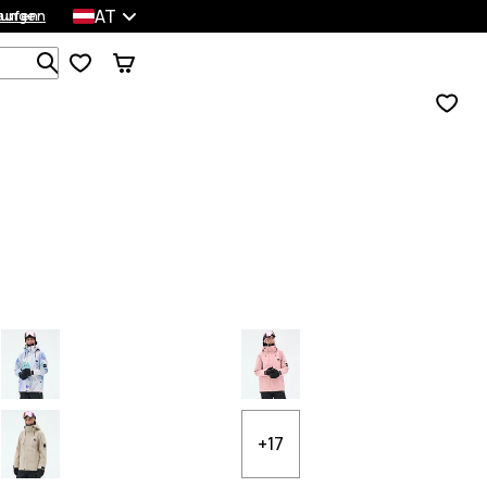
AT
lungen
kaufen
Durchsuche 1 000+ Produkte
+17