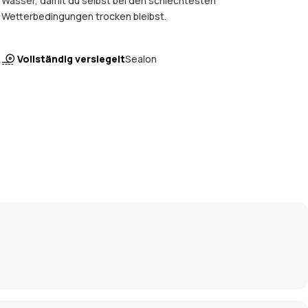
Wasser, damit du selbst bei den schlechtesten
Wetterbedingungen trocken bleibst.
Vollständig versiegelt
Sealon