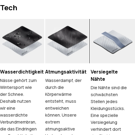
Tech
Wasserdichtigkeit
Atmungsaktivität
Versiegelte
Nähte
Nässe gehört zum
Wasserdampf, der
Wintersport wie
durch die
Die Nähte sind die
der Schnee.
Körperwärme
schwächsten
Deshalb nutzen
entsteht, muss
Stellen jedes
wir eine
entweichen
Kleidungsstücks.
wasserdichte
können. Unsere
Eine spezielle
Verbundmembran,
extrem
Versiegelung
die das Eindringen
atmungsaktive
verhindert dort