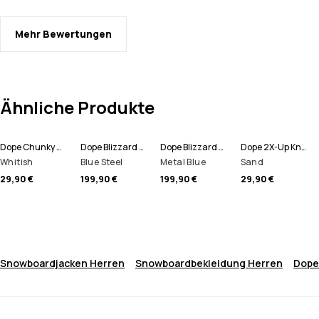
Mehr Bewertungen
Ähnliche Produkte
Dope Chunky Mütze
Dope Blizzard Full Zip Snowboardjacke Herren
Dope Blizzard Full Zip Skijacke Herren
Dope 2X-Up Knitted Schlauchtuch
Whitish
Blue Steel
Metal Blue
Sand
29,90 €
199,90 €
199,90 €
29,90 €
Snowboardjacken Herren
Snowboardbekleidung Herren
Dope