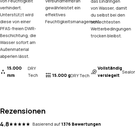
von Feuchtigkeit
Verbundmembran
das Eindringen
verhindert.
gewährleistet ein
von Wasser, damit
Unterstützt wird
effektives
du selbst bei den
diese von einer
Feuchtigkeitsmanagement.
schlechtesten
PFAS-freien DWR-
Wetterbedingungen
Beschichtung, die
trocken bleibst.
Wasser sofort am
Außenmaterial
abperlen lässt.
15.000
Vollständig
DRY
Sealo
mm
Tech
15.000 g
versiegelt
DRY Tech
Rezensionen
4.8
Basierend auf
1376 Bewertungen