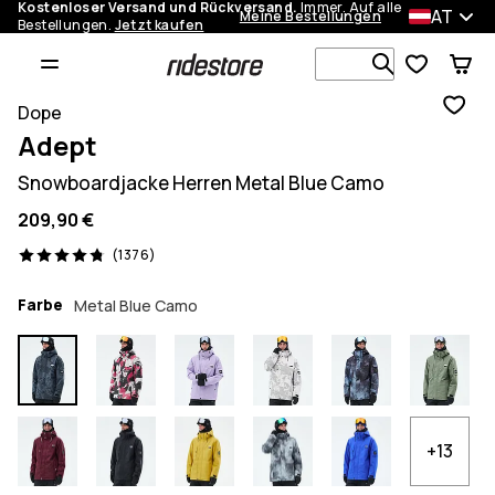
Kostenloser Versand und Rückversand.
Immer. Auf alle
AT
Meine Bestellungen
Bestellungen.
Jetzt kaufen
Durchsuche
Dope
Adept
Snowboardjacke Herren Metal Blue Camo
209,90 €
1376 Reviews, 4.8/5
(1376)
Farbe
Metal Blue Camo
+13