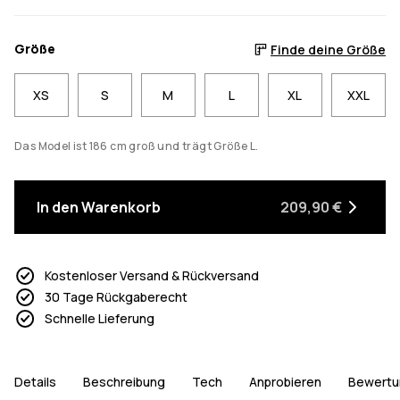
Größe
Finde deine Größe
XS
S
M
L
XL
XXL
Das Model ist 186 cm groß und trägt Größe L.
In den Warenkorb
209,90 €
Kostenloser Versand & Rückversand
30 Tage Rückgaberecht
Schnelle Lieferung
Details
Beschreibung
Tech
Anprobieren
Bewertu