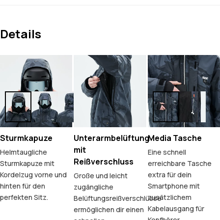
Details
Sturmkapuze
Unterarmbelüftung
Media Tasche
mit
Helmtaugliche
Eine schnell
Reißverschluss
Sturmkapuze mit
erreichbare Tasche
Kordelzug vorne und
extra für dein
Große und leicht
hinten für den
Smartphone mit
zugängliche
perfekten Sitz.
zusätzlichem
Belüftungsreißverschlüsse
Kabelausgang für
ermöglichen dir einen
Kopfhörer.