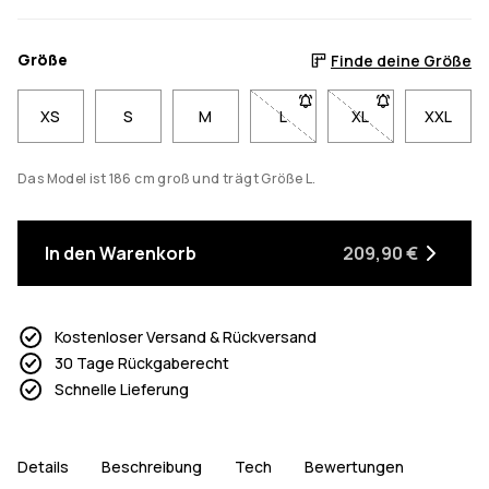
Größe
Finde deine Größe
XS
S
M
L
- Größe L nicht verfügbar. K
XL
- Größe XL nicht v
XXL
Das Model ist 186 cm groß und trägt Größe L.
In den Warenkorb
209,90 €
Kostenloser Versand & Rückversand
30 Tage Rückgaberecht
Schnelle Lieferung
Details
Beschreibung
Tech
Bewertungen