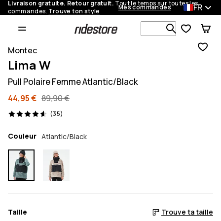
Livraison gratuite. Retour gratuit.
Tout le temps sur toutes les
FR
Mes commandes
commandes.
Trouve ton style
Recherche p
Montec
Lima W
Pull Polaire Femme Atlantic/Black
44,95 €
89,90 €
35 avis, 4.6/5
(35)
Couleur
Atlantic/Black
Taille
Trouve ta taille