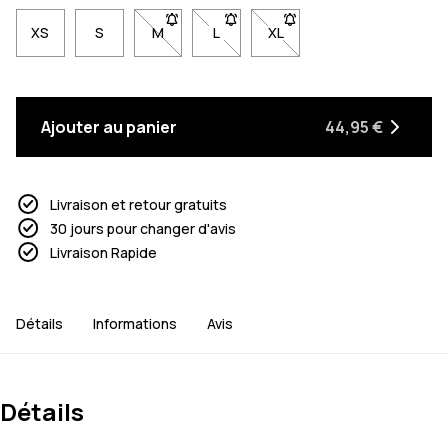
XS
S
M
- Taille M non disponible. Clique pour être a
L
- Taille L non disponible. Clique po
XL
- Taille XL non disponible.
Ajouter au panier
44,95 €
Livraison et retour gratuits
30 jours pour changer d'avis
Livraison Rapide
Détails
Informations
Avis
Détails