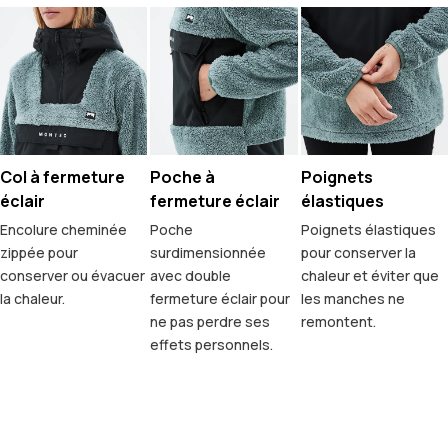
Col à fermeture
Poche à
Poignets
éclair
fermeture éclair
élastiques
Encolure cheminée
Poche
Poignets élastiques
zippée pour
surdimensionnée
pour conserver la
conserver ou évacuer
avec double
chaleur et éviter que
la chaleur.
fermeture éclair pour
les manches ne
ne pas perdre ses
remontent.
effets personnels.