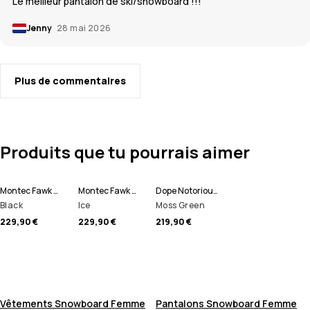
Le meilleur pantalon de ski/snowboard !!!
Jenny
28 mai 2026
Plus de commentaires
Produits que tu pourrais aimer
Montec Fawk W Pantalon de Snowboard Femme
Montec Fawk W Pantalon de Snowboard Femme
Dope Notorious B.I.B W Pantalon de Snowboard Femme
Black
Ice
Moss Green
229,90 €
229,90 €
219,90 €
Vêtements Snowboard Femme
Pantalons Snowboard Femme