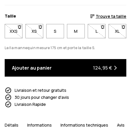
Taille
Trouve ta taille
XXS
- Taille XXS non disponible. Clique pour être averti quand ell
XS
- Taille XS non disponible. Clique pour être averti
S
M
L
- Taille L non dis
XL
- Taill
Le/la mannequin mesure 175 cm et porte la taille S.
Ajouter au panier
124,95 €
Livraison et retour gratuits
30 jours pour changer d'avis
Livraison Rapide
Détails
Informations
Informations techniques
Avis