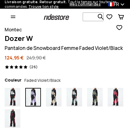
Livraison gratuite. Retour gratuit.
Tout le temps sur toutes les
FR
Mes commandes
commandes.
Trouve ton style
Recherche p
Montec
Dozer W
Pantalon de Snowboard Femme Faded Violet/Black
124,95 €
249,90 €
26 avis, 5/5
(26)
Couleur
Faded Violet/Black