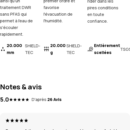
ainsi qu'un
premier ordre et
rider dans les
traitement DWR
favorise
pires conditions
sans PFAS qui
l'évacuation de
en toute
permet à l'eau de
l'humidité.
confiance.
s'écouler
rapidement.
20.000
20.000
Entièrement
SHIELD-
SHIELD-
TSG
mm
TEC
g
TEC
scellées
Notes & avis
5.0
D'après
26 Avis