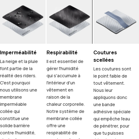
Imperméabilité
Respirabilité
Coutures
scellées
La neige et la pluie
Il est essentiel de
font partie de la
gérer l'humidité
Les coutures sont
réalité des riders.
qui s'accumule à
le point faible de
C'est pourquoi
l'intérieur d'un
tout vêtement.
nous utilisons une
vêtement en
Nous leur
membrane
raison de la
appliquons donc
imperméable
chaleur corporelle.
une bande
collée qui
Notre système de
adhésive spéciale
constitue une
membrane collée
qui empêche l'eau
solide barrière
offre une
de pénétrer, pour
contre l'humidité,
respirabilité de
que tu puisses