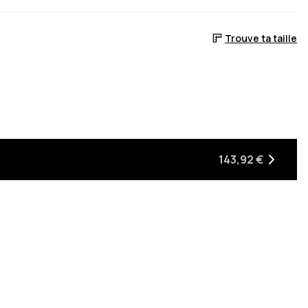
Trouve ta taille
 stock
ra de retour en stock
143,92 €