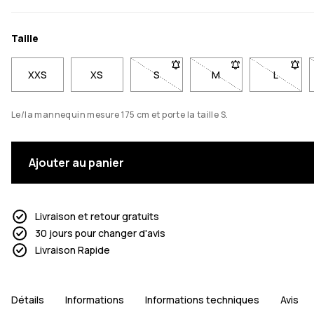
Taille
XXS
XS
S
- Taille S non disponible. Clique p
M
- Taille M non dispon
L
- Taille
Le/la mannequin mesure 175 cm et porte la taille S.
Ajouter au panier
Livraison et retour gratuits
30 jours pour changer d'avis
Livraison Rapide
Détails
Informations
Informations techniques
Avis