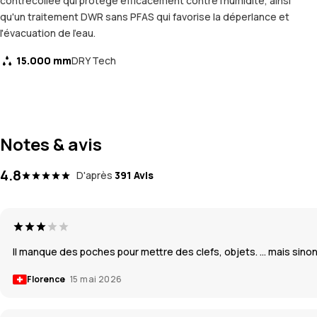
contrecollée qui protège efficacement contre l'humidité, ainsi
qu'un traitement DWR sans PFAS qui favorise la déperlance et
l'évacuation de l'eau.
15.000 mm
DRY Tech
Notes & avis
4.8
D'après
391 Avis
Il manque des poches pour mettre des clefs, objets. … mais sinon
Florence
15 mai 2026