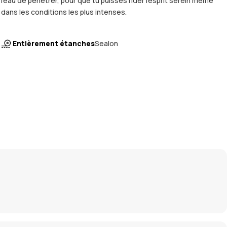
l'eau de pénétrer, pour que tu puisses rider l'esprit serein même
dans les conditions les plus intenses.
Entièrement étanches
Sealon