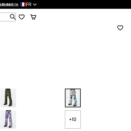
FR
mandes
 ton style
Recherche parmi 1 000+ produits
+10