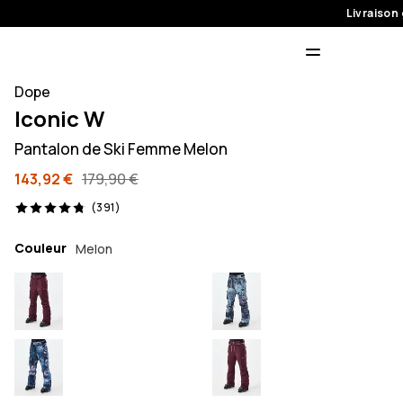
Livraison 
Dope
Iconic W
Pantalon de Ski Femme Melon
143,92 €
179,90 €
391 avis, 4.8/5
(391)
Couleur
Melon