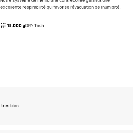
Notre système de membrane contrecollée garantit une
excellente respirabilité qui favorise l'évacuation de l'humidité.
15.000 g
DRY Tech
 tres bien