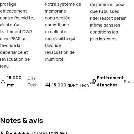
protège
Notre système de
de pénétrer, pour
efficacement
membrane
que tu puisses
contre l'humidité,
contrecollée
rider l'esprit serein
ainsi qu'un
garantit une
même dans les
traitement DWR
excellente
conditions les
sans PFAS qui
respirabilité qui
plus intenses.
favorise la
favorise
déperlance et
l'évacuation de
l'évacuation de
l'humidité.
l'eau.
15.000
Entièrement
DRY
Seal
mm
Tech
15.000 g
étanches
DRY Tech
Notes & avis
4.8
D'après
1032 Avis