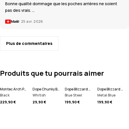
Bonne qualité dommage que les poches arrières ne soient
pas des vrais. …
Maël
25 avr. 2026
Plus de commentaires
Produits que tu pourrais aimer
Montec Arch Pantalon de Ski Homme
Dope Chunky Bonnet
Dope Blizzard Full Zip Veste Snowboard Homme
Dope Blizzard Full Zip Veste de Ski Homme
Black
Whitish
Blue Steel
Metal Blue
229,90 €
29,90 €
199,90 €
199,90 €