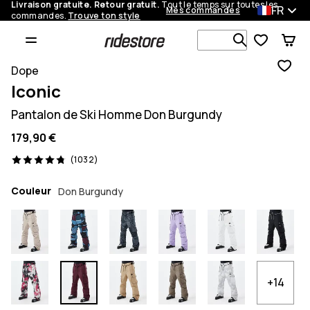
Livraison gratuite. Retour gratuit.
Tout le temps sur toutes les
FR
Mes commandes
commandes.
Trouve ton style
Recherche p
Dope
Iconic
Pantalon de Ski Homme Don Burgundy
179,90 €
1032 avis, 4.8/5
(1032)
Couleur
Don Burgundy
+14