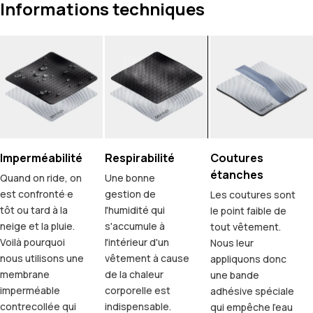
Informations techniques
Imperméabilité
Respirabilité
Coutures
étanches
Quand on ride, on
Une bonne
est confronté·e
gestion de
Les coutures sont
tôt ou tard à la
l'humidité qui
le point faible de
neige et la pluie.
s'accumule à
tout vêtement.
Voilà pourquoi
l'intérieur d'un
Nous leur
nous utilisons une
vêtement à cause
appliquons donc
membrane
de la chaleur
une bande
imperméable
corporelle est
adhésive spéciale
contrecollée qui
indispensable.
qui empêche l'eau