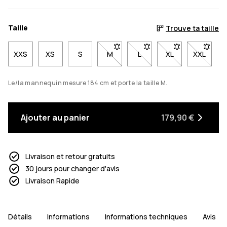
Taille
Trouve ta taille
XXS
XS
S
M
- Taille M non disponible. Clique po
L
- Taille L non disponible. 
XL
- Taille XL non d
XXL
- Taille
Le/la mannequin mesure 184 cm et porte la taille M.
Ajouter au panier
179,90 €
Livraison et retour gratuits
30 jours pour changer d'avis
Livraison Rapide
Détails
Informations
Informations techniques
Avis