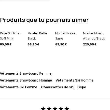
Produits que tu pourrais aimer
Dope Sublime W Pull Polaire Femme
Montec Delta W Pull Polaire Femme
Montec Bravo W Sweat Polaire Femme
Montec Moss W Veste de Ski Femme
Soft Pink
Black
Sand
Atlantic/Black
89,90 €
69,90 €
69,90 €
229,90 €
Vêtements Snowboard Femme
Vêtements Snowboard Homme
Vêtements Ski Homme
Vêtements Ski Femme
Chaussettes de ski
Dope