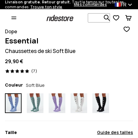
Livraison gratuite. Retour gratuit.
Tout le temps sur toutes les
FR
Mes commandes
commandes.
Trouve ton style
Recherche p
Dope
Essential
Chaussettes de ski Soft Blue
29,90 €
7 avis, 5/5
(7)
Couleur
Soft Blue
Taille
Guide des tailles