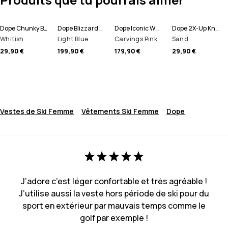
Dope Chunky Bonnet
Dope Blizzard W Full Zip Veste Snowboard Femme
Dope Iconic W Pantalon de Snowboard Femme
Dope 2X-Up Knitted Tour de cou
Whitish
Light Blue
Carvings Pink
Sand
29,90 €
199,90 €
179,90 €
29,90 €
Vestes de Ski Femme
Vêtements Ski Femme
Dope
J’adore c’est léger confortable et très agréable !
J’utilise aussi la veste hors période de ski pour du
sport en extérieur par mauvais temps comme le
golf par exemple !