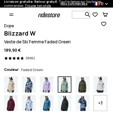
Livraison gratuite. Retour gratuit.
Tout le temps sur toutes les
FR
Mes commandes
commandes.
Trouve ton style
Recherche p
Dope
Blizzard W
Veste de Ski Femme Faded Green
189,90 €
900 avis, 4.8/5
(900)
Couleur
Faded Green
+3