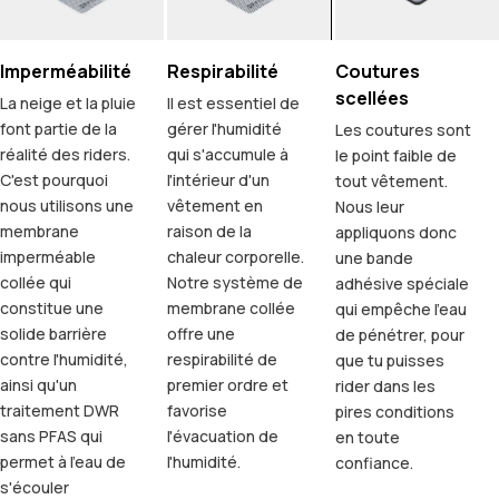
Imperméabilité
Respirabilité
Coutures
scellées
La neige et la pluie
Il est essentiel de
font partie de la
gérer l'humidité
Les coutures sont
réalité des riders.
qui s'accumule à
le point faible de
C'est pourquoi
l'intérieur d'un
tout vêtement.
nous utilisons une
vêtement en
Nous leur
membrane
raison de la
appliquons donc
imperméable
chaleur corporelle.
une bande
collée qui
Notre système de
adhésive spéciale
constitue une
membrane collée
qui empêche l'eau
solide barrière
offre une
de pénétrer, pour
contre l'humidité,
respirabilité de
que tu puisses
ainsi qu'un
premier ordre et
rider dans les
traitement DWR
favorise
pires conditions
sans PFAS qui
l'évacuation de
en toute
permet à l'eau de
l'humidité.
confiance.
s'écouler