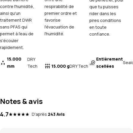
contre l'humidité,
respirabilité de
que tu puisses
ainsi qu'un
premier ordre et
rider dans les
traitement DWR
favorise
pires conditions
sans PFAS qui
l'évacuation de
en toute
permet à l'eau de
l'humidité.
confiance.
s'écouler
rapidement.
15.000
Entièrement
DRY
Seal
mm
Tech
15.000 g
scellées
DRY Tech
Notes & avis
4.7
D'après
243 Avis