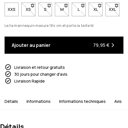
XXS
XS
- Taille XS non disponible. Clique pour être averti qu
S
- Taille S non disponible. Clique pour être a
M
- Taille M non disponible. Clique po
L
- Taille L non disponible. 
XL
- Taille XL non d
XXL
- Taille
Le/la mannequin mesure 184 cm et porte la taille M.
Ajouter au panier
79,95 €
Livraison et retour gratuits
30 jours pour changer d'avis
Livraison Rapide
Détails
Informations
Informations techniques
Avis
Détails