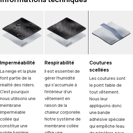
Imperméabilité
Respirabilité
Coutures
scellées
La neige et la pluie
Il est essentiel de
font partie de la
gérer l'humidité
Les coutures sont
réalité des riders.
qui s'accumule à
le point faible de
C'est pourquoi
l'intérieur d'un
tout vêtement.
nous utilisons une
vêtement en
Nous leur
membrane
raison de la
appliquons donc
imperméable
chaleur corporelle.
une bande
collée qui
Notre système de
adhésive spéciale
constitue une
membrane collée
qui empêche l'eau
solide barrière
offre une
de pénétrer, pour