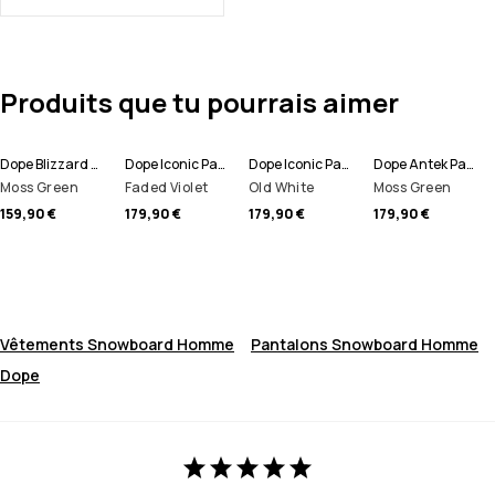
Produits que tu pourrais aimer
Dope Blizzard W 2024 Pantalon de Snowboard Femme
Dope Iconic Pantalon de Snowboard Homme
Dope Iconic Pantalon de Snowboard Homme
Dope Antek Pantalon de Snowboard Homme
Moss Green
Faded Violet
Old White
Moss Green
159,90 €
179,90 €
179,90 €
179,90 €
Vêtements Snowboard Homme
Pantalons Snowboard Homme
Dope