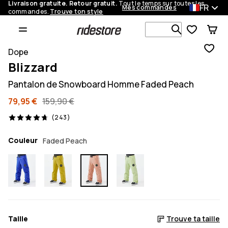
Livraison gratuite. Retour gratuit.
Tout le temps sur toutes les
FR
Mes commandes
commandes.
Trouve ton style
Recherche p
Dope
Blizzard
Pantalon de Snowboard Homme Faded Peach
79,95 €
159,90 €
243 avis, 4.7/5
(243)
Couleur
Faded Peach
Taille
Trouve ta taille