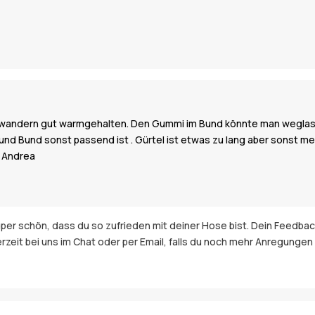
eim wandern gut warmgehalten. Den Gummi im Bund könnte man wegla
nd Bund sonst passend ist . Gürtel ist etwas zu lang aber sonst mei
g Andrea
 Super schön, dass du so zufrieden mit deiner Hose bist. Dein Feedb
derzeit bei uns im Chat oder per Email, falls du noch mehr Anregung