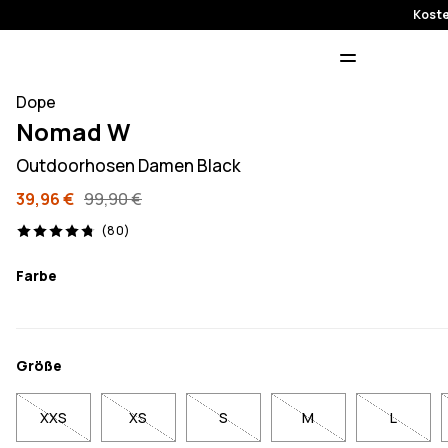
Koste
Dope
Nomad W
Outdoorhosen Damen Black
39,96 €
99,90 €
80 Reviews, 4.8/5
(80)
Farbe
Größe
XXS
XS
S
M
L