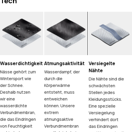
Tech
Wasserdichtigkeit
Atmungsaktivität
Versiegelte
Nähte
Nässe gehört zum
Wasserdampf, der
Wintersport wie
durch die
Die Nähte sind die
der Schnee.
Körperwärme
schwächsten
Deshalb nutzen
entsteht, muss
Stellen jedes
wir eine
entweichen
Kleidungsstücks.
wasserdichte
können. Unsere
Eine spezielle
Verbundmembran,
extrem
Versiegelung
die das Eindringen
atmungsaktive
verhindert dort
von Feuchtigkeit
Verbundmembran
das Eindringen