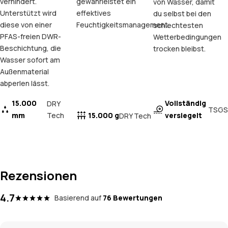
verhindert.
gewährleistet ein
von Wasser, damit
Unterstützt wird
effektives
du selbst bei den
diese von einer
Feuchtigkeitsmanagement.
schlechtesten
PFAS-freien DWR-
Wetterbedingungen
Beschichtung, die
trocken bleibst.
Wasser sofort am
Außenmaterial
abperlen lässt.
15.000
Vollständig
DRY
TSGS
mm
Tech
15.000 g
versiegelt
DRY Tech
Rezensionen
4.7
Basierend auf
76 Bewertungen