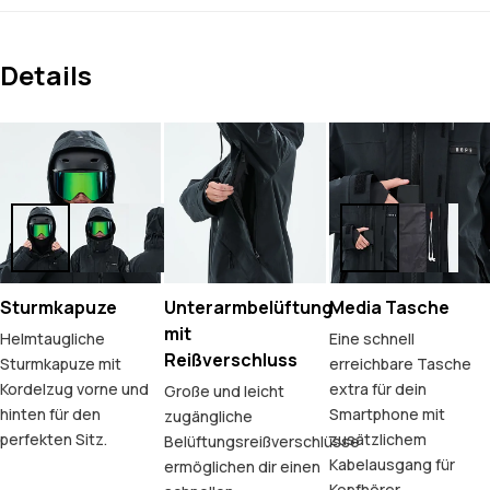
Details
Sturmkapuze
Unterarmbelüftung
Media Tasche
mit
Helmtaugliche
Eine schnell
Reißverschluss
Sturmkapuze mit
erreichbare Tasche
Kordelzug vorne und
extra für dein
Große und leicht
hinten für den
Smartphone mit
zugängliche
perfekten Sitz.
zusätzlichem
Belüftungsreißverschlüsse
Kabelausgang für
ermöglichen dir einen
Kopfhörer.