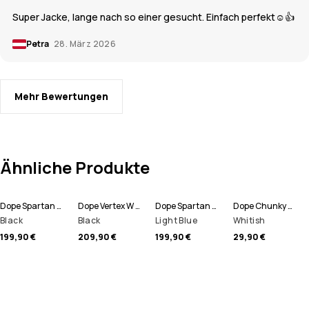
Super Jacke, lange nach so einer gesucht. Einfach perfekt☺️👍
Petra
28. März 2026
Mehr Bewertungen
Ähnliche Produkte
Dope Spartan W Snowboardjacke Damen
Dope Vertex W Snowboardjacke Damen
Dope Spartan W Snowboardjacke Damen
Dope Chunky Mütze
Black
Black
Light Blue
Whitish
199,90 €
209,90 €
199,90 €
29,90 €