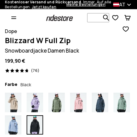
Kostenloser Versand und Rückversand.
Immer. Auf alle
AT
Meine Bestellungen
Bestellungen.
Jetzt kaufen
Durchsuche
Dope
Blizzard W Full Zip
Snowboardjacke Damen Black
199,90 €
76 Reviews, 4.7/5
(76)
Farbe
Black