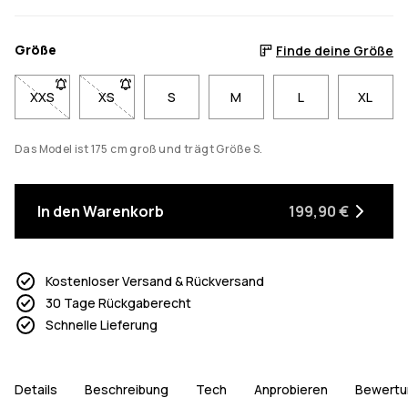
Größe
Finde deine Größe
XXS
- Größe XXS nicht verfügbar. Klicke, um benachrichtigt zu we
XS
- Größe XS nicht verfügbar. Klicke, um benachricht
S
M
L
XL
Das Model ist 175 cm groß und trägt Größe S.
In den Warenkorb
199,90 €
Kostenloser Versand & Rückversand
30 Tage Rückgaberecht
Schnelle Lieferung
Details
Beschreibung
Tech
Anprobieren
Bewertu