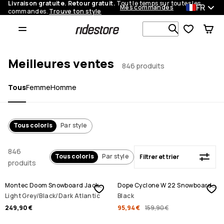
Livraison gratuite. Retour gratuit.
Tout le temps sur toutes les
FR
Mes commandes
commandes.
Trouve ton style
Filtrer et trier
Recherche p
Meilleures ventes
846 produits
Tous
Femme
Homme
Tous coloris
Par style
846
Tous coloris
Par style
Filtrer et trier
produits
PROMOS
Montec Doom Snowboard Jacket
Dope Cyclone W 22 Snowboard Jacket
Light Grey/Black/Dark Atlantic
Black
249,90 €
95,94 €
159,90 €