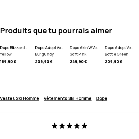
Produits que tu pourrais aimer
Dope Blizzard W Veste Snowboard Femme
Dope Adept Veste de Ski Homme
Dope Akin W Veste Snowboard Femme
Dope Adept Veste de Ski Homme
Yellow
Burgundy
Soft Pink
Bottle Green
189,90 €
209,90 €
249,90 €
209,90 €
Vestes Ski Homme
Vêtements Ski Homme
Dope