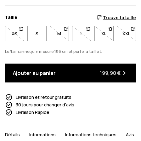
Taille
Trouve ta taille
XS
- Taille XS non disponible. Clique pour être averti quand elle
S
M
- Taille M non disponible. Clique pour ê
L
- Taille L non disponible. Cl
XL
- Taille XL non di
XXL
- Taill
Le/la mannequin mesure 186 cm et porte la taille L.
Ajouter au panier
199,90 €
Livraison et retour gratuits
30 jours pour changer d'avis
Livraison Rapide
Détails
Informations
Informations techniques
Avis