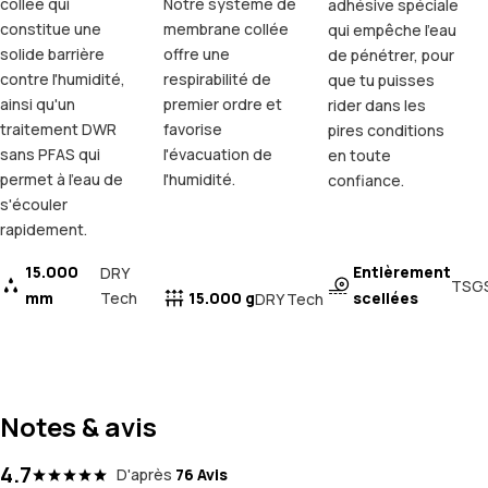
collée qui
Notre système de
adhésive spéciale
constitue une
membrane collée
qui empêche l'eau
solide barrière
offre une
de pénétrer, pour
contre l'humidité,
respirabilité de
que tu puisses
ainsi qu'un
premier ordre et
rider dans les
traitement DWR
favorise
pires conditions
sans PFAS qui
l'évacuation de
en toute
permet à l'eau de
l'humidité.
confiance.
s'écouler
rapidement.
15.000
Entièrement
DRY
TSG
mm
Tech
15.000 g
scellées
DRY Tech
Notes & avis
4.7
D'après
76 Avis