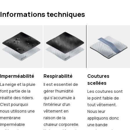
Informations techniques
Imperméabilité
Respirabilité
Coutures
scellées
La neige et la pluie
Il est essentiel de
font partie de la
gérer l'humidité
Les coutures sont
réalité des riders.
qui s'accumule à
le point faible de
C'est pourquoi
l'intérieur d'un
tout vêtement.
nous utilisons une
vêtement en
Nous leur
membrane
raison de la
appliquons donc
imperméable
chaleur corporelle.
une bande