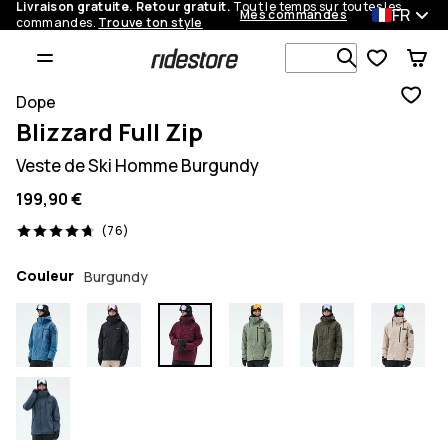
Livraison gratuite. Retour gratuit.
Tout le temps sur toutes les
FR
Mes commandes
commandes.
Trouve ton style
Recherche p
Dope
Blizzard Full Zip
Veste de Ski Homme Burgundy
199,90 €
76 avis, 4.7/5
(76)
Couleur
Burgundy